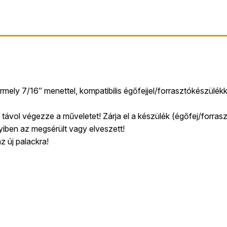
ely 7/16″ menettel, kompatibilis égőfejjel/forrasztókészülékk
ól távol végezze a műveletet! Zárja el a készülék (égőfej/forras
nyiben az megsérült vagy elveszett!
az új palackra!