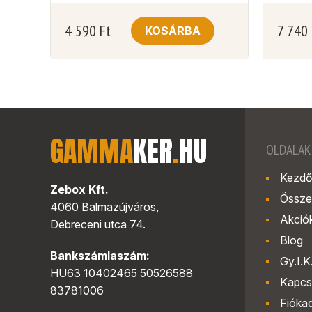
4 590
Ft
7 740
KOSÁRBA
GAMMA
KER
.
HU
OLDALAK
Kezdő
Zebox Kft.
Össze
4060 Balmazújváros,
Akció
Debreceni utca 74.
Blog
Bankszámlaszám:
Gy.I.K
HU63 10402465 50526588
Kapcs
83781006
Fióka