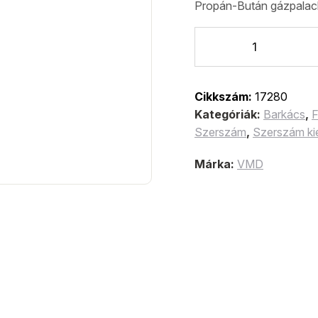
Propán-Bután gázpalac
Cikkszám:
17280
Kategóriák:
Barkács
,
F
Szerszám
,
Szerszám ki
Márka:
VMD