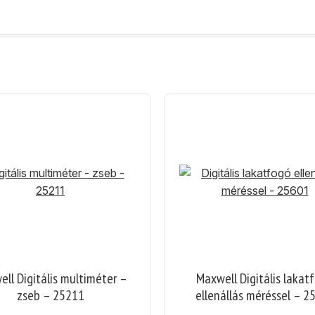
ll Digitális multiméter –
Maxwell Digitális lakat
zseb – 25211
ellenállás méréssel – 2