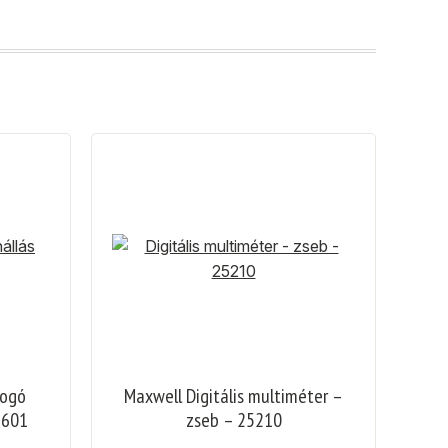
fogó
Maxwell Digitális multiméter –
5601
zseb – 25210