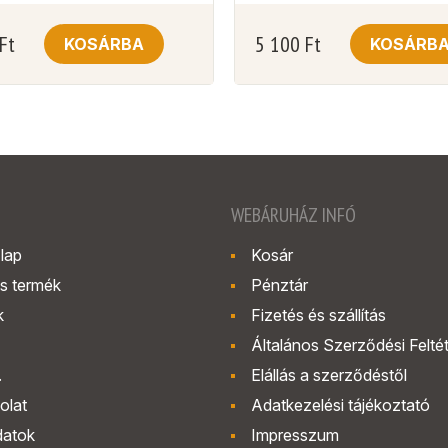
Ft
5 100
Ft
KOSÁRBA
KOSÁRB
WEBÁRUHÁZ INFÓ
lap
Kosár
s termék
Pénztár
k
Fizetés és szállítás
Általános Szerződési Felté
.
Elállás a szerződéstől
olat
Adatkezelési tájékoztató
datok
Impresszum