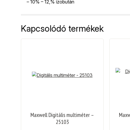
– 10% – 12,% izobután
Kapcsolódó termékek
Maxwell Digitális multiméter –
Maxwe
25103