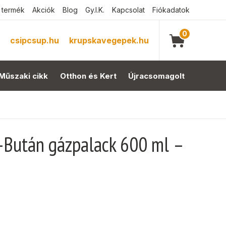
 termék
Akciók
Blog
Gy.I.K.
Kapcsolat
Fiókadatok
0
csipcsup.hu
krupskavegepek.hu
Műszaki cikk
Otthon és Kert
Újracsomagolt
Bután gázpalack 600 ml –