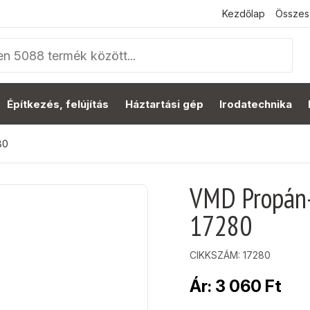
Kezdőlap
Összes
Építkezés, felújítás
Háztartási gép
Irodatechnika
80
VMD Propán-
17280
CIKKSZÁM:
17280
Ár:
3 060
Ft