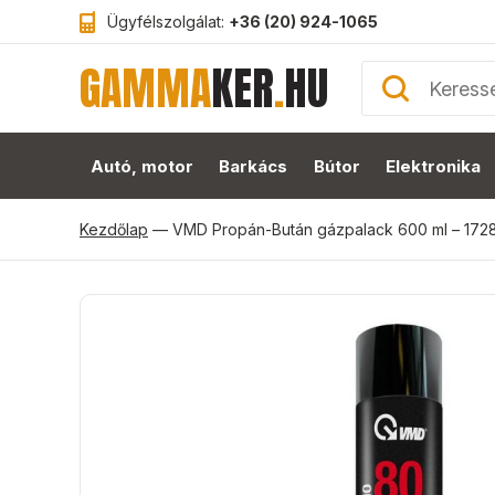
Ügyfélszolgálat:
+36 (20) 924-1065
GAMMA
KER
.
HU
Autó, motor
Barkács
Bútor
Elektronika
Kezdőlap
—
VMD Propán-Bután gázpalack 600 ml – 172