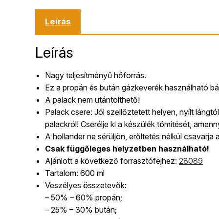
Leírás
Leírás
Nagy teljesítményű hőforrás.
Ez a propán és bután gázkeverék használható bárm
A palack nem utántölthető!
Palack csere: Jól szellőztetett helyen, nyílt lángt
palackról! Cserélje ki a készülék tömítését, amen
A hollander ne sérüljön, erőltetés nélkül csavarja 
Csak függőleges helyzetben használható!
Ajánlott a következő forrasztófejhez:
28089
Tartalom: 600 ml
Veszélyes összetevők:
– 50% – 60% propán;
– 25% – 30% bután;