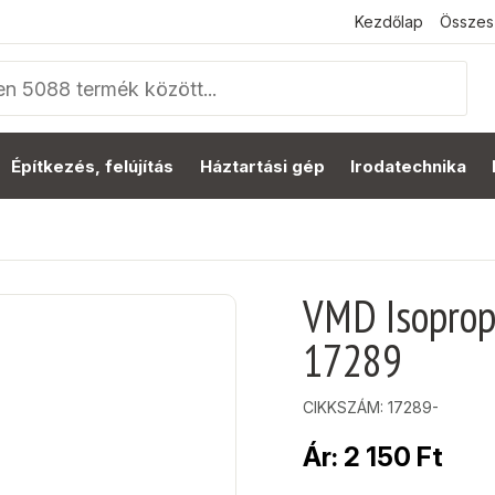
Kezdőlap
Összes
Építkezés, felújítás
Háztartási gép
Irodatechnika
VMD Isoprop
17289
CIKKSZÁM:
17289-
Ár:
2 150
Ft