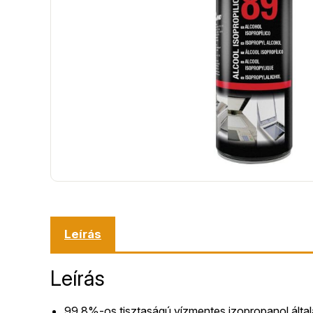
Leírás
Leírás
99,8%-os tisztaságú vízmentes izopropanol általá