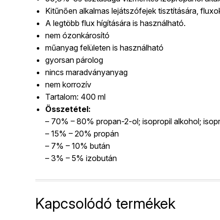
Kitűnően alkalmas lejátszófejek tisztítására, flu
A legtöbb flux hígítására is használható.
nem ózonkárosító
műanyag felületen is használható
gyorsan párolog
nincs maradványanyag
nem korrozív
Tartalom: 400 ml
Összetétel:
– 70% – 80% propan-2-ol; isopropil alkohol; isop
– 15% – 20% propán
– 7% – 10% bután
– 3% – 5% izobután
Kapcsolódó termékek