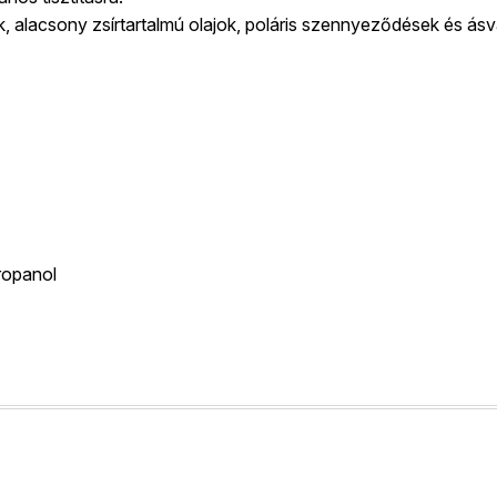
xok, alacsony zsírtartalmú olajok, poláris szennyeződések és á
ropanol