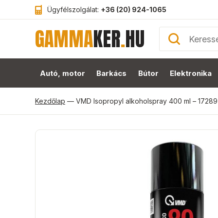
Ügyfélszolgálat:
+36 (20) 924-1065
GAMMA
KER
.
HU
Autó, motor
Barkács
Bútor
Elektronika
Kezdőlap
—
VMD Isopropyl alkoholspray 400 ml – 17289