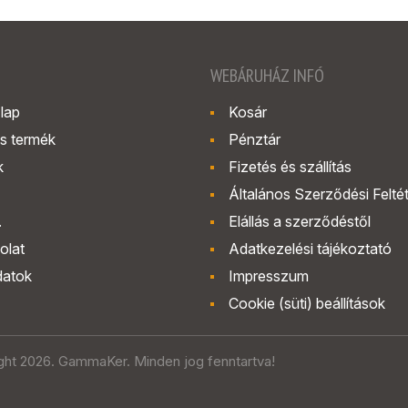
WEBÁRUHÁZ INFÓ
lap
Kosár
s termék
Pénztár
k
Fizetés és szállítás
Általános Szerződési Felté
.
Elállás a szerződéstől
olat
Adatkezelési tájékoztató
datok
Impresszum
Cookie (süti) beállítások
ght 2026. GammaKer. Minden jog fenntartva!