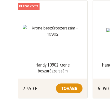
ELFOGYOTT
Handy 10902 Krone
Hand
beszúrószerszám
2 550
Ft
6 050
TOVÁBB