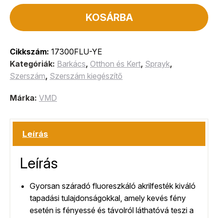
KOSÁRBA
Cikkszám:
17300FLU-YE
Kategóriák:
Barkács
,
Otthon és Kert
,
Sprayk
,
Szerszám
,
Szerszám kiegészítő
Márka:
VMD
Leírás
Leírás
Gyorsan száradó fluoreszkáló akrilfesték kiváló
tapadási tulajdonságokkal, amely kevés fény
esetén is fényessé és távolról láthatóvá teszi a