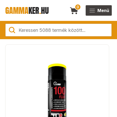
GAMMA
KER
.
HU
0
Menü