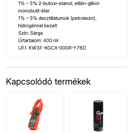
1% – 3% 2-butoxi-etanol, etilén-glikol-
monobutil-éter
1% – 3% desztillátumok (petroleum),
hidrogénnel kezelt
Szín: Sárga
Űrtartalom: 400 ml
UFI: KW3F-KGCX-000R-Y76D
Kapcsolódó termékek