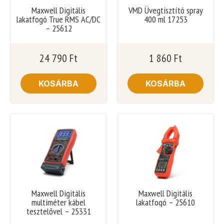
Maxwell Digitális
VMD Üvegtisztító spray
lakatfogó True RMS AC/DC
400 ml 17253
– 25612
24 790
Ft
1 860
Ft
KOSÁRBA
KOSÁRBA
Maxwell Digitális
Maxwell Digitális
multiméter kábel
lakatfogó – 25610
tesztelővel – 25331