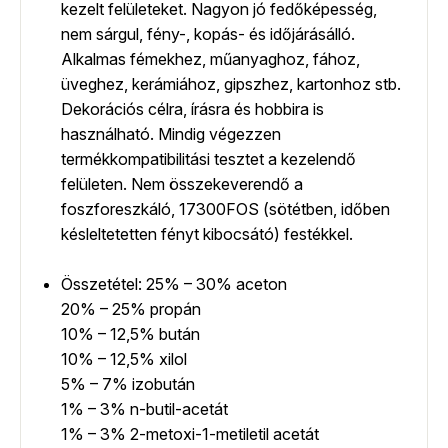
kezelt felületeket. Nagyon jó fedőképesség,
nem sárgul, fény-, kopás- és időjárásálló.
Alkalmas fémekhez, műanyaghoz, fához,
üveghez, kerámiához, gipszhez, kartonhoz stb.
Dekorációs célra, írásra és hobbira is
használható. Mindig végezzen
termékkompatibilitási tesztet a kezelendő
felületen. Nem összekeverendő a
foszforeszkáló, 17300FOS (sötétben, időben
késleltetetten fényt kibocsátó) festékkel.
Összetétel: 25% – 30% aceton
20% – 25% propán
10% – 12,5% bután
10% – 12,5% xilol
5% – 7% izobután
1% – 3% n-butil-acetát
1% – 3% 2-metoxi-1-metiletil acetát