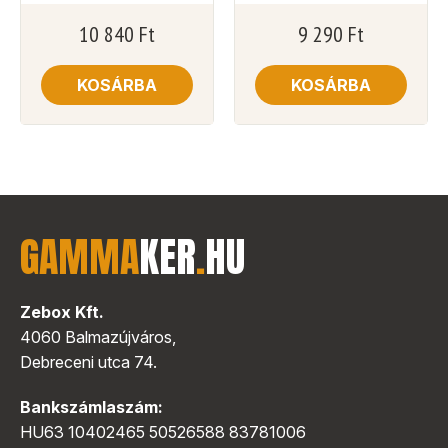
10 840
Ft
9 290
Ft
KOSÁRBA
KOSÁRBA
GAMMA
KER
.
HU
Zebox Kft.
4060 Balmazújváros,
Debreceni utca 74.
Bankszámlaszám:
HU63 10402465 50526588 83781006