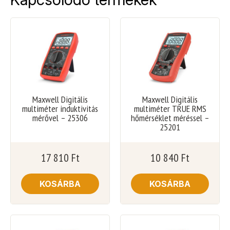
Maxwell Digitális
Maxwell Digitális
multiméter induktivitás
multiméter TRUE RMS
mérővel – 25306
hőmérséklet méréssel –
25201
17 810
Ft
10 840
Ft
KOSÁRBA
KOSÁRBA