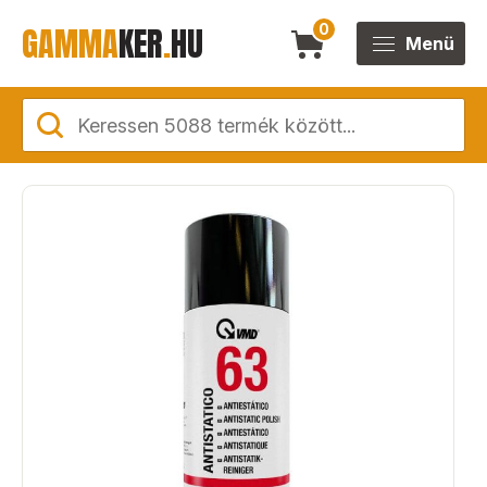
GAMMA
KER
.
HU
0
Menü