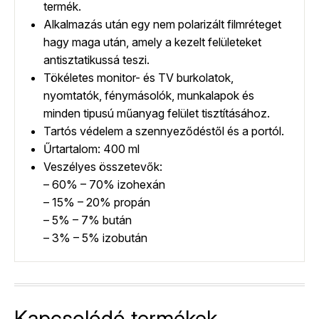
termék.
Alkalmazás után egy nem polarizált filmréteget
hagy maga után, amely a kezelt felületeket
antisztatikussá teszi.
Tökéletes monitor- és TV burkolatok,
nyomtatók, fénymásolók, munkalapok és
minden tipusú műanyag felület tisztításához.
Tartós védelem a szennyeződéstől és a portól.
Űrtartalom: 400 ml
Veszélyes összetevők:
– 60% – 70% izohexán
– 15% – 20% propán
– 5% – 7% bután
– 3% – 5% izobután
Kapcsolódó termékek