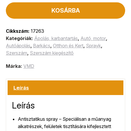
KOSÁRBA
Cikkszám:
17263
Kategóriák:
Ápolás, karbantartás
,
Autó, motor
,
Autóápolás
,
Barkács
,
Otthon és Kert
,
Sprayk
,
Szerszám
,
Szerszám kiegészítő
Márka:
VMD
Leírás
Leírás
Antisztatikus spray – Speciálisan a műanyag
alkatrészek, felületek tisztítására kifejlesztett