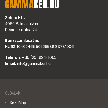
GAMMA
KER
.
HU
Zebox Kft.
4060 Balmazújváros,
Debreceni utca 74.
Bankszámlaszám:
HU63 10402465 50526588 83781006
Telefon:
+36 (20) 924-1065
Email:
info@gammaker.hu
OLDALAK
Kezdőlap