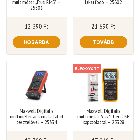
multiméter „True RMS” –
lakatfogó – 25602
25301
12 390
Ft
21 690
Ft
KOSÁRBA
TOVÁBB
ELFOGYOTT
Maxwell Digitális
Maxwell Digitális
multiméter automata kábel
multiméter 5 az1-ben USB
tesztelővel – 25334
kapcsolattal – 25328