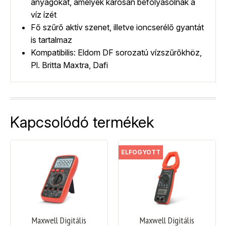
anyagokat, amelyek károsan befolyásolnák a
víz ízét
Fő szűrő aktív szenet, illetve ioncserélő gyantát
is tartalmaz
Kompatibilis: Eldom DF sorozatú vízszűrőkhöz,
Pl. Britta Maxtra, Dafi
Kapcsolódó termékek
ELFOGYOTT
Maxwell Digitális
Maxwell Digitális