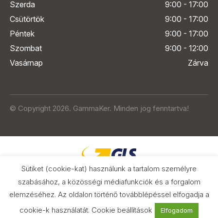
Szerda
9:00 - 17:00
Csütörtök
9:00 - 17:00
Péntek
9:00 - 17:00
Szombat
9:00 - 12:00
Vasárnap
Zárva
© Copyright 2026. GammaKer. Minden jog fenntartva!
Sütiket (cookie-kat) használunk a tartalom személyre
szabásához, a közösségi médiafunkciók és a forgalom
elemzéséhez. Az oldalon történő továbblépéssel elfogadja a
Árak és paraméterek összehasonlítása
az Árukeresőn
cookie-k használatát.
Cookie beállítások
Elfogadom