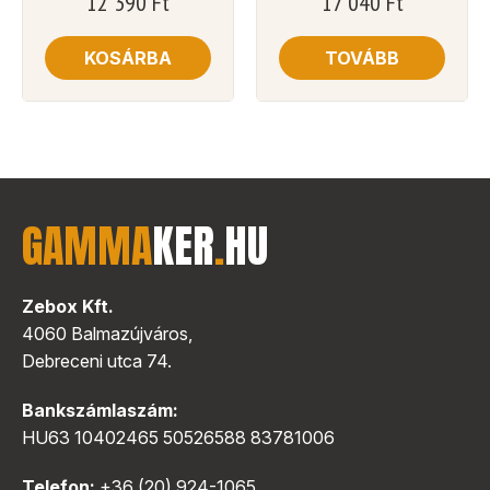
12 390
Ft
17 040
Ft
KOSÁRBA
TOVÁBB
GAMMA
KER
.
HU
Zebox Kft.
4060 Balmazújváros,
Debreceni utca 74.
Bankszámlaszám:
HU63 10402465 50526588 83781006
Telefon:
+36 (20) 924-1065