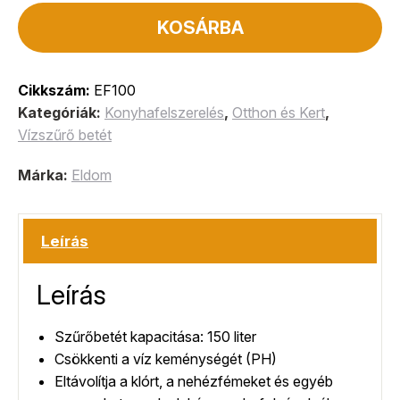
KOSÁRBA
Cikkszám:
EF100
Kategóriák:
Konyhafelszerelés
,
Otthon és Kert
,
Vízszűrő betét
Márka:
Eldom
Leírás
Leírás
Szűrőbetét kapacitása: 150 liter
Csökkenti a víz keménységét (PH)
Eltávolítja a klórt, a nehézfémeket és egyéb