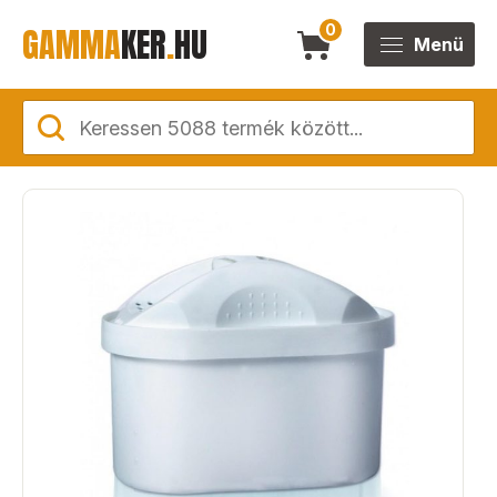
GAMMA
KER
.
HU
0
Menü