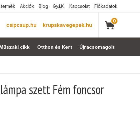
 termék
Akciók
Blog
Gy.I.K.
Kapcsolat
Fiókadatok
0
csipcsup.hu
krupskavegepek.hu
Műszaki cikk
Otthon és Kert
Újracsomagolt
lámpa szett Fém foncsor