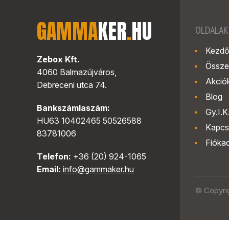
GAMMA
KER
.
HU
OLDALAK
Kezdő
Zebox Kft.
Össze
4060 Balmazújváros,
Akció
Debreceni utca 74.
Blog
Bankszámlaszám:
Gy.I.K
HU63 10402465 50526588
Kapcs
83781006
Fióka
Telefon:
+36 (20) 924-1065
Email:
info@gammaker.hu
© Copyri