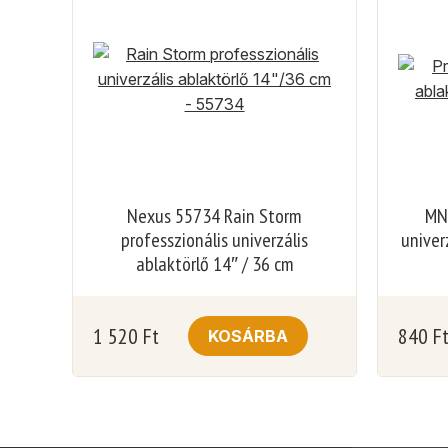
Nexus 55734 Rain Storm
MNC
professzionális univerzális
univer
ablaktörlő 14″ / 36 cm
1 520
Ft
840
F
KOSÁRBA