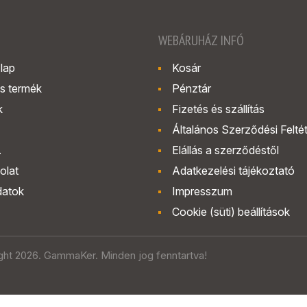
WEBÁRUHÁZ INFÓ
lap
Kosár
s termék
Pénztár
k
Fizetés és szállítás
Általános Szerződési Felté
.
Elállás a szerződéstől
olat
Adatkezelési tájékoztató
datok
Impresszum
Cookie (süti) beállítások
ght 2026. GammaKer. Minden jog fenntartva!