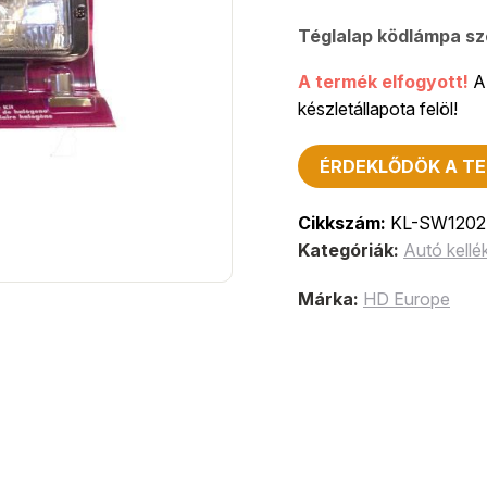
Téglalap ködlámpa s
A termék elfogyott!
A 
készletállapota felöl!
ÉRDEKLŐDÖK A TE
Cikkszám:
KL-SW1202
Kategóriák:
Autó kellé
Márka:
HD Europe