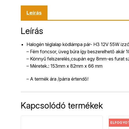
Leírás
Leírás
Halogén téglalap ködlámpa pár- H3 12V 55W izzó
– Fém foncsor, üveg búra így beszerelhető akár 
– Könnyű felszerelés,csupán egy 8mm-es furat 
– Méretek.: 153mm x 82mm x 66 mm
– A termék ára /párra értendő!
Kapcsolódó termékek
ELFOGYO