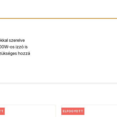
kkal szerelve
100W-os izzó is
szükséges hozzá
TT
ELFOGYOTT