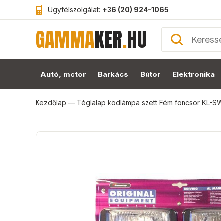
Ügyfélszolgálat:
+36 (20) 924-1065
GAMMA
KER
.
HU
Autó, motor
Barkács
Bútor
Elektronika
Kezdőlap
—
Téglalap ködlámpa szett Fém foncsor KL-S