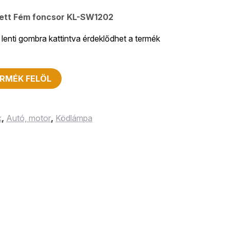
zett Fém foncsor KL-SW1202
lenti gombra kattintva érdeklődhet a termék
RMÉK FELÖL
k
,
Autó, motor
,
Ködlámpa