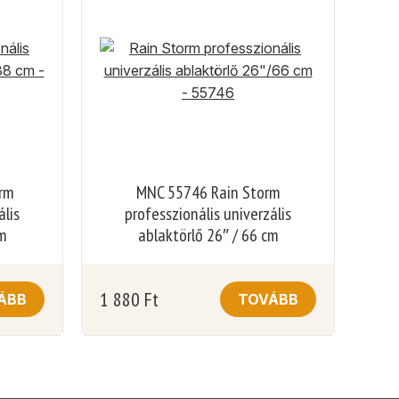
orm
MNC 55746 Rain Storm
ális
professzionális univerzális
cm
ablaktörlő 26″ / 66 cm
1 880
Ft
ÁBB
TOVÁBB