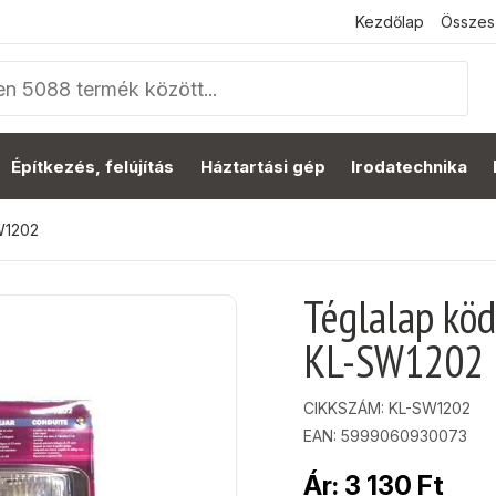
Kezdőlap
Összes
Építkezés, felújítás
Háztartási gép
Irodatechnika
W1202
Téglalap köd
KL-SW1202
CIKKSZÁM:
KL-SW1202
EAN: 5999060930073
Ár:
3 130
Ft