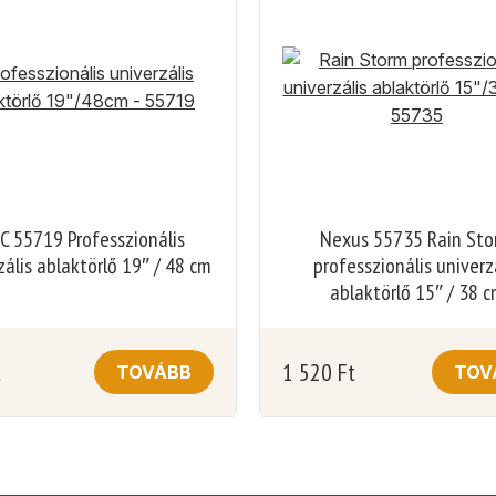
 55719 Professzionális
Nexus 55735 Rain St
zális ablaktörlő 19″ / 48 cm
professzionális univerz
ablaktörlő 15″ / 38 
t
1 520
Ft
TOVÁBB
TOV