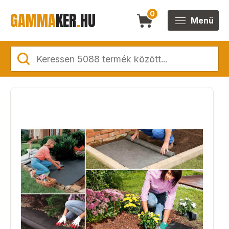
GAMMA
KER
.
HU
0
Menü