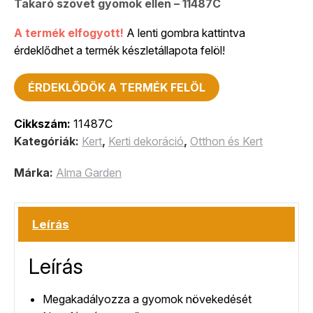
Takaró szövet gyomok ellen – 11487C
A termék elfogyott!
A lenti gombra kattintva
érdeklődhet a termék készletállapota felöl!
ÉRDEKLŐDÖK A TERMÉK FELÖL
Cikkszám:
11487C
Kategóriák:
Kert
,
Kerti dekoráció
,
Otthon és Kert
Márka:
Alma Garden
Leírás
Leírás
Megakadályozza a gyomok növekedését