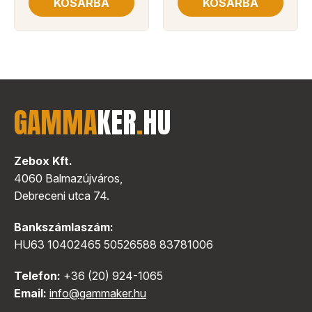
KOSÁRBA
KOSÁRBA
GAMMA
KER
.
HU
Zebox Kft.
4060 Balmazújváros,
Debreceni utca 74.
Bankszámlaszám:
HU63 10402465 50526588 83781006
Telefon:
+36 (20) 924-1065
Email:
info@gammaker.hu