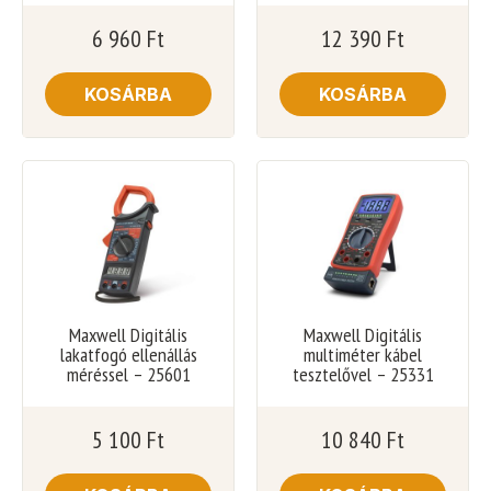
6 960
Ft
12 390
Ft
KOSÁRBA
KOSÁRBA
Maxwell Digitális
Maxwell Digitális
lakatfogó ellenállás
multiméter kábel
méréssel – 25601
tesztelővel – 25331
5 100
Ft
10 840
Ft