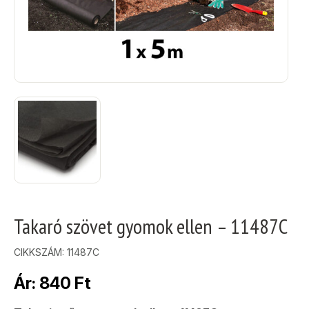
Takaró szövet gyomok ellen – 11487C
CIKKSZÁM:
11487C
Ár:
840
Ft