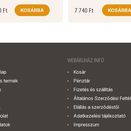
0
Ft
7 740
Ft
KOSÁRBA
KOSÁRB
WEBÁRUHÁZ INFÓ
lap
Kosár
s termék
Pénztár
k
Fizetés és szállítás
Általános Szerződési Felté
.
Elállás a szerződéstől
olat
Adatkezelési tájékoztató
datok
Impresszum