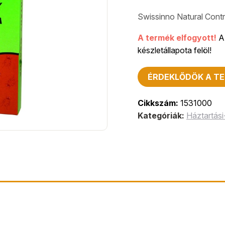
Swissinno Natural Cont
A termék elfogyott!
A 
készletállapota felöl!
ÉRDEKLŐDÖK A TE
Cikkszám:
1531000
Kategóriák:
Háztartási