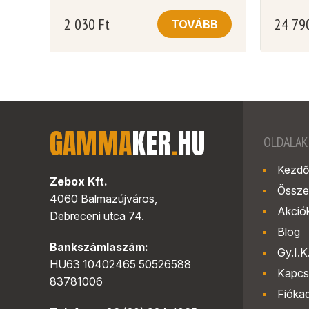
2 030
Ft
24 79
TOVÁBB
GAMMA
KER
.
HU
OLDALAK
Kezdő
Zebox Kft.
Össze
4060 Balmazújváros,
Akció
Debreceni utca 74.
Blog
Bankszámlaszám:
Gy.I.K
HU63 10402465 50526588
Kapcs
83781006
Fióka