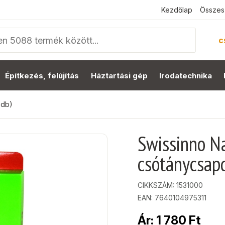
Kezdőlap
Összes
c
Építkezés, felújítás
Háztartási gép
Irodatechnika
 db)
Swissinno Na
csótánycsapd
CIKKSZÁM:
1531000
EAN: 7640104975311
Ár:
1 780
Ft