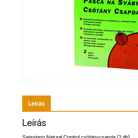
Leírás
Leírás
Swissinno Natural Control csótánycsapda (2 db)