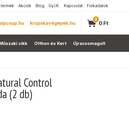
 termék
Akciók
Blog
Gy.I.K.
Kapcsolat
Fiókadatok
0
sipcsup.hu
krupskavegepek.hu
0
Ft
Műszaki cikk
Otthon és Kert
Újracsomagolt
tural Control
a (2 db)