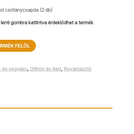
rol csótánycsapda (2 db)
lenti gombra kattintva érdeklődhet a termék
RMÉK FELÖL
- és vegyiáru
,
Otthon és Kert
,
Rovarriasztó