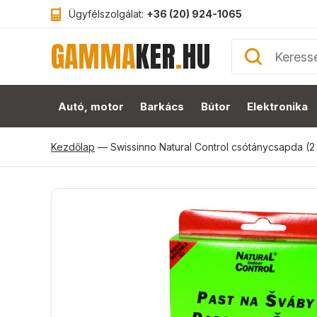
Ügyfélszolgálat:
+36 (20) 924-1065
GAMMA
KER
.
HU
Autó, motor
Barkács
Bútor
Elektronika
Kezdőlap
—
Swissinno Natural Control csótánycsapda (2