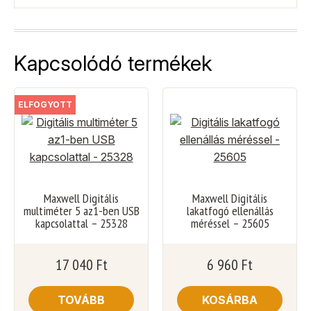
Kapcsolódó termékek
ELFOGYOTT
Maxwell Digitális
Maxwell Digitális
multiméter 5 az1-ben USB
lakatfogó ellenállás
kapcsolattal – 25328
méréssel – 25605
17 040
Ft
6 960
Ft
TOVÁBB
KOSÁRBA