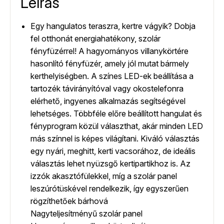
Leírás
Egy hangulatos teraszra, kertre vágyik? Dobja
fel otthonát energiahatékony, szolár
fényfüzérrel! A hagyományos villanykörtére
hasonlító fényfüzér, amely jól mutat bármely
kerthelyiségben. A színes LED-ek beállítása a
tartozék távirányítóval vagy okostelefonra
elérhető, ingyenes alkalmazás segítségével
lehetséges. Többféle előre beállított hangulat és
fényprogram közül választhat, akár minden LED
más színnel is képes világítani. Kiváló választás
egy nyári, meghitt, kerti vacsorához, de ideális
választás lehet nyüzsgő kertipartikhoz is. Az
izzók akasztófülekkel, míg a szolár panel
leszúrótüskével rendelkezik, így egyszerűen
rögzíthetőek bárhová
Nagyteljesítményű szolár panel