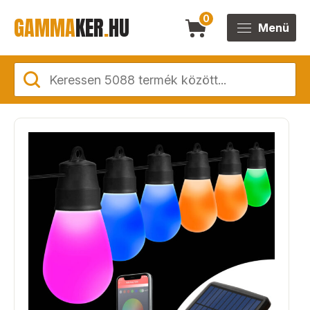
GAMMA
KER
.
HU
0
Menü