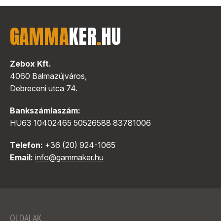
GAMMA
KER
.
HU
Zebox Kft.
4060 Balmazújváros,
Debreceni utca 74.
Bankszámlaszám:
HU63 10402465 50526588 83781006
Telefon:
+36 (20) 924-1065
Email:
info@gammaker.hu
OLDALAK