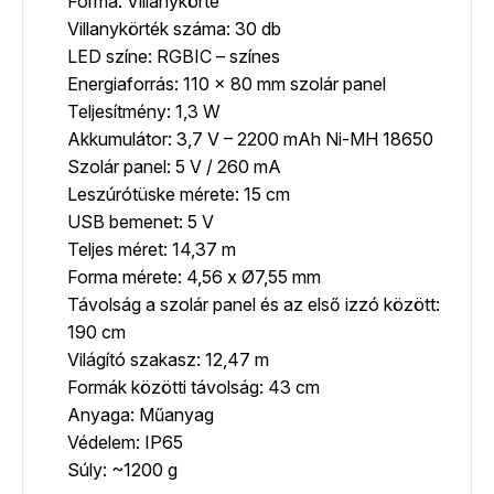
Forma: Villanykörte
Villanykörték száma: 30 db
LED színe: RGBIC – színes
Energiaforrás: 110 x 80 mm szolár panel
Teljesítmény: 1,3 W
Akkumulátor: 3,7 V – 2200 mAh Ni-MH 18650
Szolár panel: 5 V / 260 mA
Leszúrótüske mérete: 15 cm
USB bemenet: 5 V
Teljes méret: 14,37 m
Forma mérete: 4,56 x Ø7,55 mm
Távolság a szolár panel és az első izzó között:
190 cm
Világító szakasz: 12,47 m
Formák közötti távolság: 43 cm
Anyaga: Műanyag
Védelem: IP65
Súly: ~1200 g