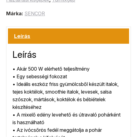
Márka:
SENCOR
Leírás
Leírás
• Akár 500 W elérhető teljesítmény
• Egy sebességi fokozat
• Ideális eszköz friss gyümölcsből készült italok,
tejes koktélok, smoothie italok, levesek, salsa
szószok, mártások, koktélok és bébiételek
készítéséhez
• A mixelő edény levehető és útravaló pohárként
is használható
• Az ivócsőrös fedél meggátolja a pohár