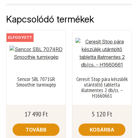
Kapcsolódó termékek
ELFOGYOTT
Sencor SBL 7071GR
Ceresit Stop pára készülék
Smoothie turmixgép
utántöltő tabletta
illatmentes 2 db/cs. –
H1660661
17 490
Ft
5 120
Ft
TOVÁBB
KOSÁRBA