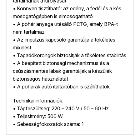
tartalmának a kifolyását
• Könnyen tisztítható: az edény, a fedél és a kés
mosogatógépben is elmosogatható
• A pohár anyaga ütésálló PCTG, amely BPA-t
nem tartalmaz
• Az impulzus kapcsoló garantálja a tökéletes
mixelést
• Tapadókorongok biztosítják a tökéletes stabilitás
• A beépített biztonsági mechanizmus és a
csúszásmentes lábak garantálják a készülék
biztonságos használatát
• A poharak autó italtartóban is szállíthatók
Technikai információk:
• Tápfeszültség: 220 – 240 V / 50 – 60 Hz
• Teljesítmény: 500 W
• Sebességfokozatok száma: 1