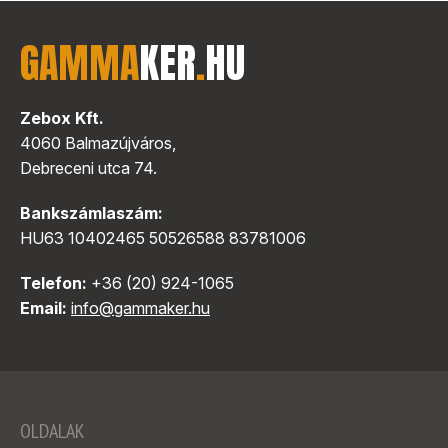
GAMMA
KER
.
HU
Zebox Kft.
4060 Balmazújváros,
Debreceni utca 74.
Bankszámlaszám:
HU63 10402465 50526588 83781006
Telefon:
+36 (20) 924-1065
Email:
info@gammaker.hu
OLDALAK