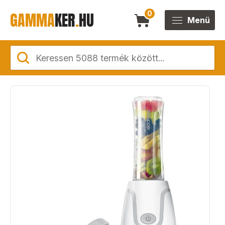
GAMMA
KER
.
HU
0
Menü