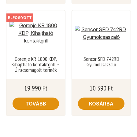
ELFOGYOTT
Gorenje KR 1800 KDP,
Sencor SFD 742RD
Kihajtható kontaktgrill –
Gyümölcsaszaló
Újracsomagolt termék
19 990
Ft
10 390
Ft
TOVÁBB
KOSÁRBA