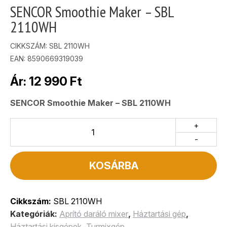
SENCOR Smoothie Maker – SBL
2110WH
CIKKSZÁM:
SBL 2110WH
EAN: 8590669319039
Ár:
12 990
Ft
SENCOR Smoothie Maker – SBL 2110WH
+
-
KOSÁRBA
Cikkszám:
SBL 2110WH
Kategóriák:
Aprító daráló mixer
,
Háztartási gép
,
Háztartási kisgépek
,
Turmixgép