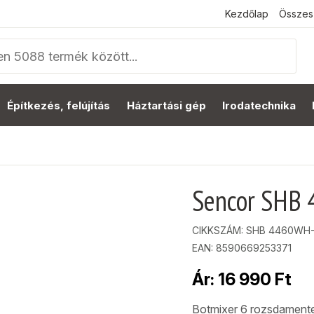
Kezdőlap
Összes
Építkezés, felújítás
Háztartási gép
Irodatechnika
Sencor SHB
CIKKSZÁM:
SHB 4460WH
EAN: 8590669253371
Ár:
16 990
Ft
Botmixer 6 rozsdamentes