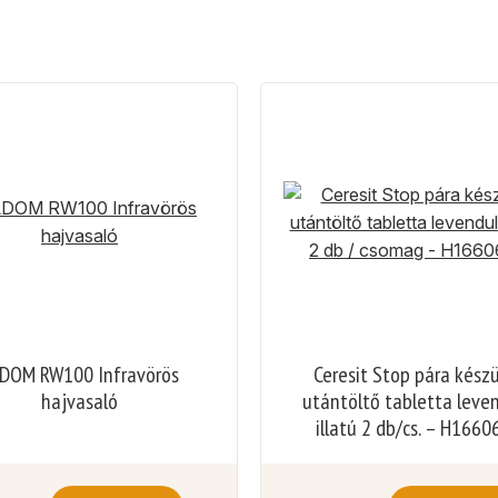
DOM RW100 Infravörös
Ceresit Stop pára kész
hajvasaló
utántöltő tabletta leve
illatú 2 db/cs. – H1660