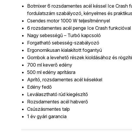
Botmixer 6 rozsdamentes acél késsel Ice Crash 
fordulatszám szabályozó, kényelmes és praktikus
Csendes motor 1000 W teljesítménnyel
6 rozsdamentes acél penge Ice Crash funkcióval
Nagy sebességű – Turbó kapcsoló
Forgatható sebesség-szabályozó
Ergonomikusan kialakított fogantyú
Gombok a levehető részek kioldásához és rögzí
700 ml keverő edény
500 ml edény aprításra
Aprító, rozsdamentes acél késekkel
Edény fedő
Leválasztható rúd kiegészítő
Rozsdamentes acél habverő
Csúszásmentes talp
1 év gyári garancia