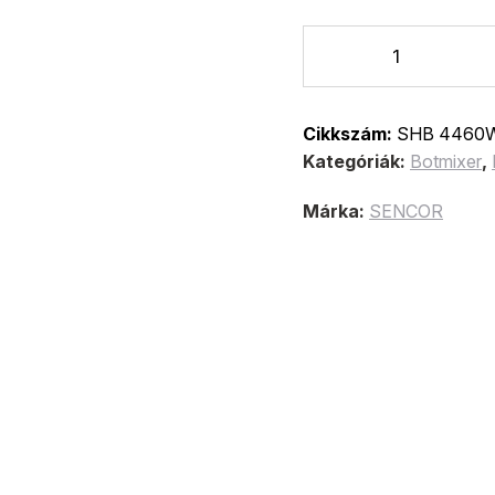
Cikkszám:
SHB 4460
Kategóriák:
Botmixer
,
Márka:
SENCOR