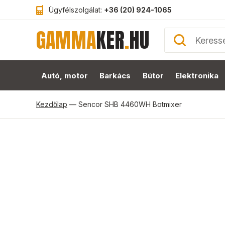
Ügyfélszolgálat:
+36 (20) 924-1065
GAMMA
KER
.
HU
Autó, motor
Barkács
Bútor
Elektronika
Kezdőlap
—
Sencor SHB 4460WH Botmixer