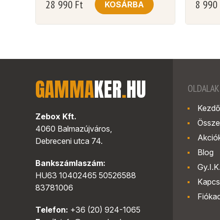
28 990
Ft
8 990
KOSÁRBA
GAMMA
KER
.
HU
OLDALAK
Kezdő
Zebox Kft.
Össze
4060 Balmazújváros,
Akció
Debreceni utca 74.
Blog
Bankszámlaszám:
Gy.I.K
HU63 10402465 50526588
Kapcs
83781006
Fióka
Telefon:
+36 (20) 924-1065