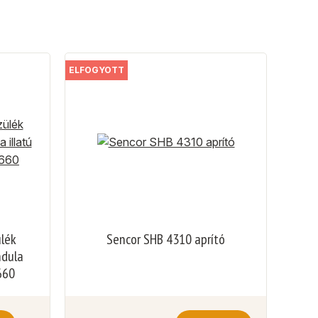
ELFOGYOTT
ülék
Sencor SHB 4310 aprító
ndula
660