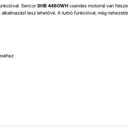
funkcióval. Sencor
SHB 446
0WH
csendes motorral van felsze
 alkalmazást tesz lehetővé. A turbó funkcióval, még nehezebb 
téséhez