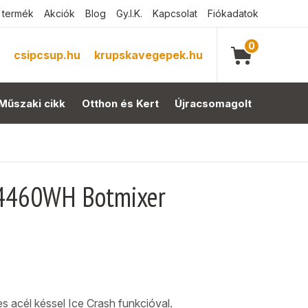
 termék
Akciók
Blog
Gy.I.K.
Kapcsolat
Fiókadatok
0
csipcsup.hu
krupskavegepek.hu
Műszaki cikk
Otthon és Kert
Újracsomagolt
 4460WH Botmixer
-
 acél késsel Ice Crash funkcióval.