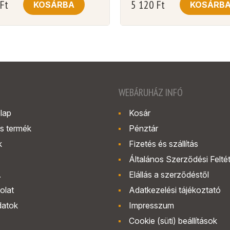
Ft
5 120
Ft
KOSÁRBA
KOSÁRB
WEBÁRUHÁZ INFÓ
lap
Kosár
s termék
Pénztár
k
Fizetés és szállítás
Általános Szerződési Felté
.
Elállás a szerződéstől
olat
Adatkezelési tájékoztató
datok
Impresszum
Cookie (süti) beállítások