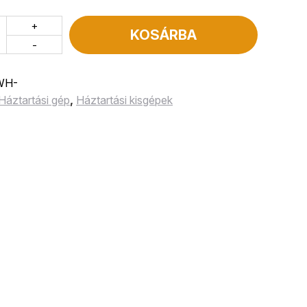
+
KOSÁRBA
-
WH-
Háztartási gép
,
Háztartási kisgépek