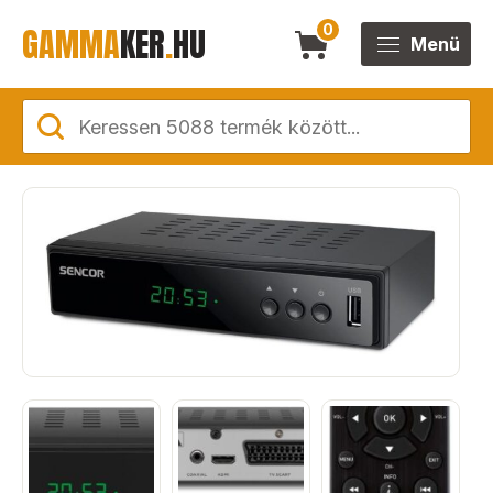
GAMMA
KER
.
HU
0
Menü