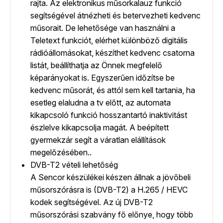
rajta. Az elektronikus műsorkalauz funkció
segítségével átnézheti és betervezheti kedvenc
műsorait. De lehetősége van használni a
Teletext funkciót, elérhet különböző digitális
rádióállomásokat, készíthet kedvenc csatorna
listát, beállíthatja az Önnek megfelelő
képarányokat is. Egyszerűen időzítse be
kedvenc műsorát, és attól sem kell tartania, ha
esetleg elaludna a tv előtt, az automata
kikapcsoló funkció hosszantartó inaktivitást
észlelve kikapcsolja magát. A beépített
gyermekzár segít a váratlan elállítások
megelőzésében..
DVB-T2 vételi lehetőség
A Sencor készülékei készen állnak a jövőbeli
műsorszórásra is (DVB-T2) a H.265 / HEVC
kodek segítségével. Az új DVB-T2
műsorszórási szabvány fő előnye, hogy több