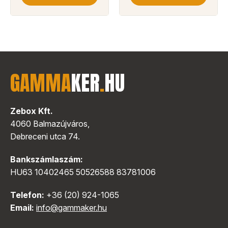
GAMMA
KER
.
HU
Zebox Kft.
4060 Balmazújváros,
Debreceni utca 74.
Bankszámlaszám:
HU63 10402465 50526588 83781006
Telefon:
+36 (20) 924-1065
Email:
info@gammaker.hu