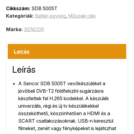
Cikkszám:
SDB 5005T
Kategóriák:
Beltéri egység
,
Műszaki cikk
Márka:
SENCOR
Leírás
Leírás
A Sencor SDB 5005T vevőkészüléket a
jövőbeli DVB-T2 földfelszíni sugárzásra
készítettek fel H.265 kodekkel. A készülék
univerzális, régi és új tv készülékekkel
összeköthető, köszönhetően a HDMI és a
SCART csatlakozásoknak. USB-n keresztül
filmeket, zenét vagy fényképeket is lejátszhat