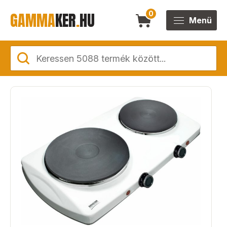
GAMMA
KER
.
HU
0
Menü