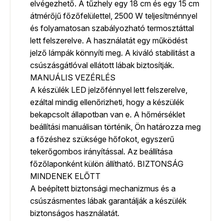
elvégezhető. A tűzhely egy 18 cm és egy 15 cm
átmérőjű főzőfelülettel, 2500 W teljesítménnyel
és folyamatosan szabályozható termosztáttal
lett felszerelve. A használatát egy működést
jelző lámpák könnyíti meg. A kiváló stabilitást a
csúszásgátlóval ellátott lábak biztosítják.
MANUÁLIS VEZÉRLÉS
A készülék LED jelzőfénnyel lett felszerelve,
ezáltal mindig ellenőrizheti, hogy a készülék
bekapcsolt állapotban van e. A hőmérséklet
beállítási manuálisan történik, Ön határozza meg
a főzéshez szüksége hőfokot, egyszerű
tekerőgombos irányítással. Az beállítása
főzőlaponként külön állítható. BIZTONSÁG
MINDENEK ELŐTT
A beépített biztonsági mechanizmus és a
csúszásmentes lábak garantálják a készülék
biztonságos használatát.