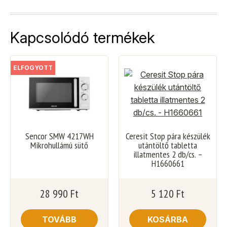
Kapcsolódó termékek
ELFOGYOTT
Sencor SMW 4217WH
Ceresit Stop pára készülék
Mikrohullámú sütő
utántöltő tabletta
illatmentes 2 db/cs. –
H1660661
28 990
Ft
5 120
Ft
TOVÁBB
KOSÁRBA