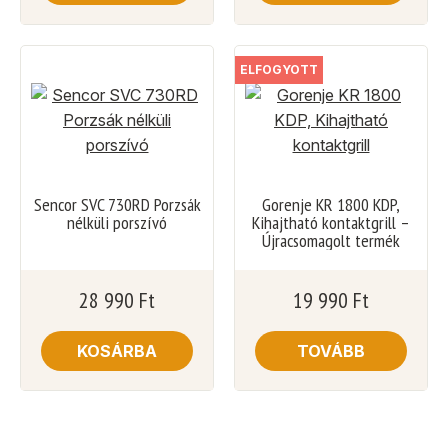
ELFOGYOTT
Sencor SVC 730RD Porzsák
Gorenje KR 1800 KDP,
nélküli porszívó
Kihajtható kontaktgrill –
Újracsomagolt termék
28 990
Ft
19 990
Ft
KOSÁRBA
TOVÁBB