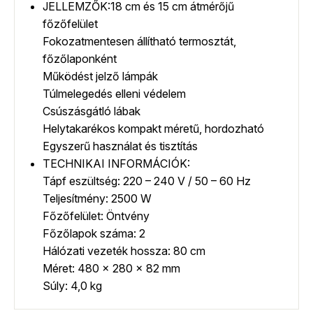
JELLEMZŐK:18 cm és 15 cm átmérőjű
főzőfelület
Fokozatmentesen állítható termosztát,
főzőlaponként
Működést jelző lámpák
Túlmelegedés elleni védelem
Csúszásgátló lábak
Helytakarékos kompakt méretű, hordozható
Egyszerű használat és tisztítás
TECHNIKAI INFORMÁCIÓK:
Tápf eszültség: 220 – 240 V / 50 – 60 Hz
Teljesítmény: 2500 W
Főzőfelület: Öntvény
Főzőlapok száma: 2
Hálózati vezeték hossza: 80 cm
Méret: 480 x 280 x 82 mm
Súly: 4,0 kg