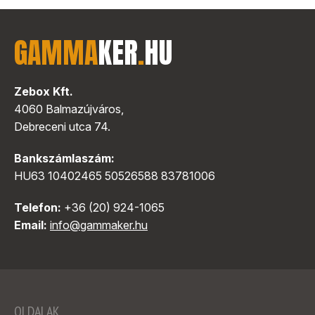
GAMMA
KER
.
HU
Zebox Kft.
4060 Balmazújváros,
Debreceni utca 74.
Bankszámlaszám:
HU63 10402465 50526588 83781006
Telefon:
+36 (20) 924-1065
Email:
info@gammaker.hu
OLDALAK