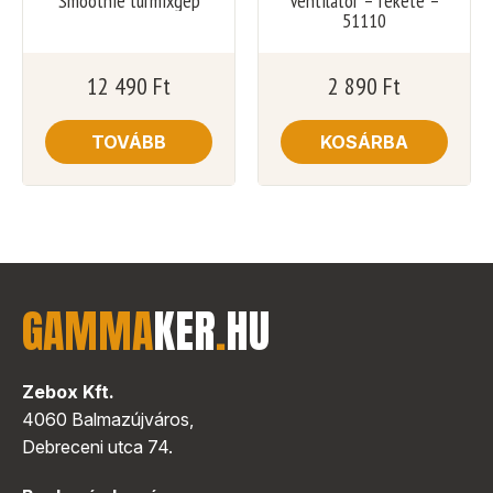
Smoothie turmixgép
Ventilátor – fekete –
51110
12 490
Ft
2 890
Ft
TOVÁBB
KOSÁRBA
GAMMA
KER
.
HU
Zebox Kft.
4060 Balmazújváros,
Debreceni utca 74.