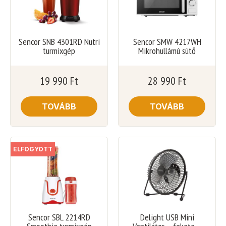
Sencor SNB 4301RD Nutri
Sencor SMW 4217WH
turmixgép
Mikrohullámú sütő
19 990
Ft
28 990
Ft
TOVÁBB
TOVÁBB
ELFOGYOTT
Sencor SBL 2214RD
Delight USB Mini