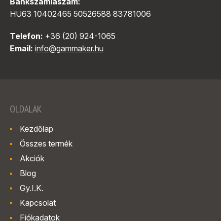
Bankszámlaszám:
HU63 10402465 50526588 83781006
Telefon:
+36 (20) 924-1065
Email:
info@gammaker.hu
OLDALAK
Kezdőlap
Összes termék
Akciók
Blog
Gy.I.K.
Kapcsolat
Fiókadatok