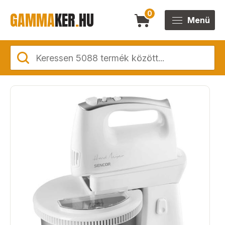
GAMMA
KER
.
HU
0
Menü