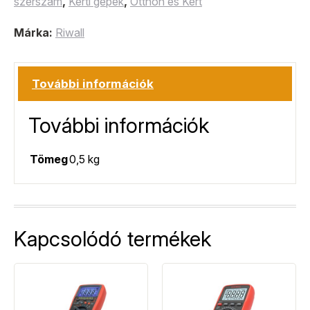
szerszám
,
Kerti gépek
,
Otthon és Kert
Márka:
Riwall
További információk
További információk
Tömeg
0,5 kg
Kapcsolódó termékek