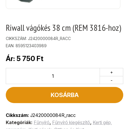
Riwall vágókés 38 cm (REM 3816-hoz)
CIKKSZÁM:
J2420000084R_RACC
EAN: 8595123403989
Ár:
5 750
Ft
+
-
KOSÁRBA
Cikkszám:
J2420000084R_racc
Kategóriák:
Fűnyíró
,
Fűnyíró kiegészítő
,
Kerti gép,