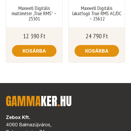
Maxwell Digitális
Maxwell Digitális
multiméter „True RMS” –
lakatfogó True RMS AC/DC
25301
– 25612
12 390
Ft
24 790
Ft
KOSÁRBA
KOSÁRBA
GAMMA
KER
.
HU
Zebox Kft.
4060 Balmazújváros,