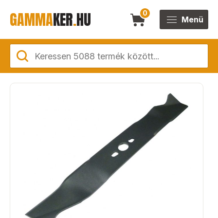
GAMMA
KER
.
HU
0
Menü