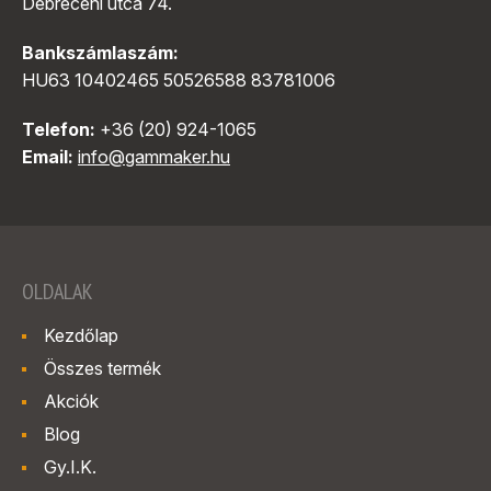
Debreceni utca 74.
Bankszámlaszám:
HU63 10402465 50526588 83781006
Telefon:
+36 (20) 924-1065
Email:
info@gammaker.hu
OLDALAK
Kezdőlap
Összes termék
Akciók
Blog
Gy.I.K.