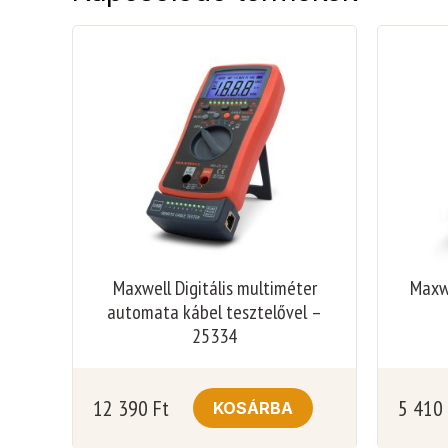
Maxwell Digitális multiméter
Maxwe
automata kábel tesztelővel –
25334
12 390
Ft
5 410
KOSÁRBA