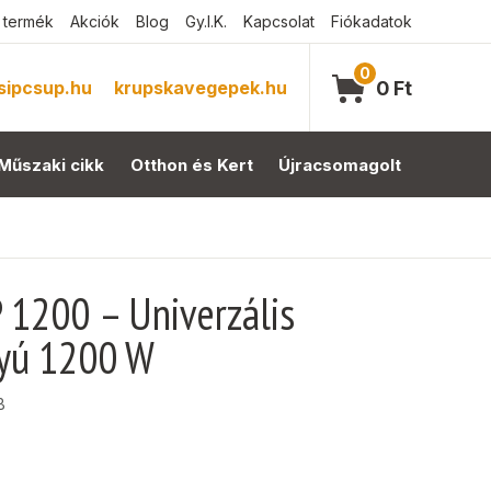
 termék
Akciók
Blog
Gy.I.K.
Kapcsolat
Fiókadatok
0
sipcsup.hu
krupskavegepek.hu
0
Ft
Műszaki cikk
Otthon és Kert
Újracsomagolt
 1200 – Univerzális
tyú 1200 W
B