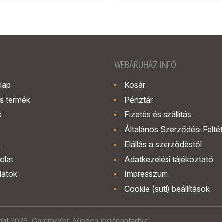
WEBÁRUHÁZ INFÓ
lap
Kosár
s termék
Pénztár
k
Fizetés és szállítás
Általános Szerződési Felté
.
Elállás a szerződéstől
olat
Adatkezelési tájékoztató
datok
Impresszum
Cookie (süti) beállítások
ght 2026. GammaKer. Minden jog fenntartva!