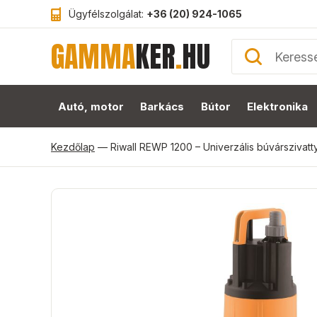
Ügyfélszolgálat:
+36 (20) 924-1065
GAMMA
KER
.
HU
Autó, motor
Barkács
Bútor
Elektronika
Kezdőlap
—
Riwall REWP 1200 – Univerzális búvárszivat