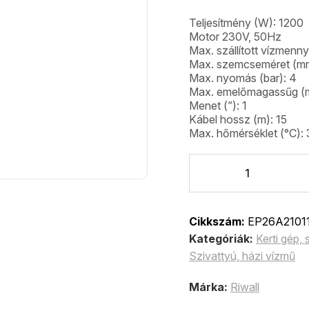
Teljesítmény (W): 1200
Motor 230V, 50Hz
Max. szállított vízmenny
Max. szemcseméret (mm
Max. nyomás (bar): 4
Max. emelőmagassűg (
Menet (”): 1
Kábel hossz (m): 15
Max. hőmérséklet (°C): 
Cikkszám:
EP26A2101
Kategóriák:
Kerti gép,
Szivattyú, házi vízmű
Márka:
Riwall