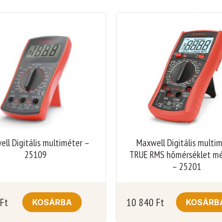
ll Digitális multiméter –
Maxwell Digitális multi
25109
TRUE RMS hőmérséklet mé
– 25201
Ft
10 840
Ft
KOSÁRBA
KOSÁRB