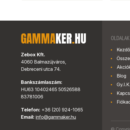
GAMMA
KER
.
HU
OLDALAK
Kezdő
Zebox Kft.
Össze
4060 Balmazújváros,
Akció
Debreceni utca 74.
Blog
Bankszámlaszám:
Gy.I.K
HU63 10402465 50526588
Kapcs
83781006
Fióka
Telefon:
+36 (20) 924-1065
Email:
info@gammaker.hu
© Copyri