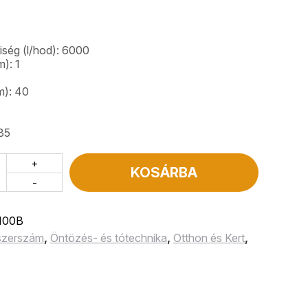
iség (l/hod): 6000
): 1
m): 40
35
+
KOSÁRBA
-
100B
 szerszám
,
Öntözés- és tótechnika
,
Otthon és Kert
,