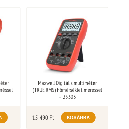
méter
Maxwell Digitális multiméter
réssel
(TRUE RMS) hőmérséklet méréssel
– 25303
15 490
Ft
A
KOSÁRBA