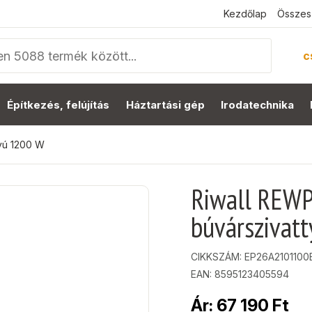
Kezdőlap
Összes
c
Építkezés, felújítás
Háztartási gép
Irodatechnika
tyú 1200 W
Riwall REWP
búvárszivat
CIKKSZÁM:
EP26A2101100
EAN: 8595123405594
Ár:
67 190
Ft