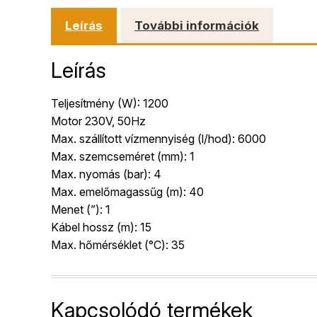
Leírás
További információk
Leírás
Teljesítmény (W): 1200
Motor 230V, 50Hz
Max. szállított vízmennyiség (l/hod): 6000
Max. szemcseméret (mm): 1
Max. nyomás (bar): 4
Max. emelőmagassűg (m): 40
Menet (”): 1
Kábel hossz (m): 15
Max. hőmérséklet (°C): 35
Kapcsolódó termékek