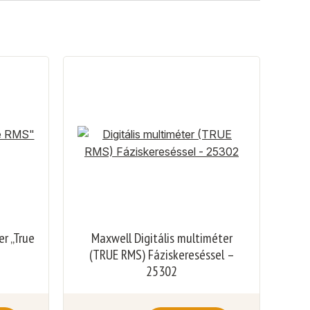
r „True
Maxwell Digitális multiméter
(TRUE RMS) Fáziskereséssel –
25302