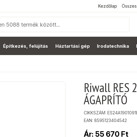
Kezdőlap
Összes
Építkezés, felújítás
Háztartási gép
Irodatechnika
Riwall RES
ÁGAPRÍTÓ
CIKKSZÁM:
ES24A1901091
EAN: 8595123404542
Ár:
55 670
Ft