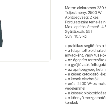
Motor: elektromos 230 
Teljesítmény: 2500 W
Aprítóegység: 2 kés
Fordulatszám terhelés n
Max. aprítási átmérő: 4,
Gyűjtőzsák: 55 l
Súly: 10,3 kg
• praktikus segítőtárs a 
• a felaprított zöldhul
anyagként, vagy tüzelő
• az ágaprító tartozéka
• a gyűjtőzsák felfogat
• az aprítóegység két mi
• a kések kétoldalról él
• a kések élezhetők
• erős, 2500 W-os motor,
védelemmel
• a késsek blokkolódása
• a könnyű mozgathatós
kerekek