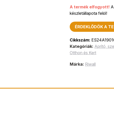
A termék elfogyott!
A 
készletállapota felöl!
ÉRDEKLŐDÖK A TE
Cikkszám:
ES24A1901
Kategóriák:
Aprító, s
Otthon és Kert
Márka:
Riwall