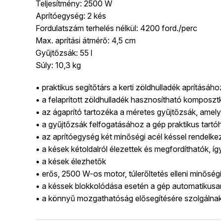
Teljesítmény: 2500 W
Aprítóegység: 2 kés
Fordulatszám terhelés nélkül: 4200 ford./perc
Max. aprítási átmérő: 4,5 cm
Gyűjtőzsák: 55 l
Súly: 10,3 kg
• praktikus segítőtárs a kerti zöldhulladék aprításáho
• a felaprított zöldhulladék hasznosítható komposz
• az ágaprító tartozéka a méretes gyűjtőzsák, amely
• a gyűjtőzsák felfogatásához a gép praktikus tartó
• az aprítóegység két minőségi acél késsel rendelke
• a kések kétoldalról élezettek és megfordíthatók, í
• a kések élezhetők
• erős, 2500 W-os motor, túlerőltetés elleni minősé
• a késsek blokkolódása esetén a gép automatikusan
• a könnyű mozgathatóság elősegítésére szolgálnak