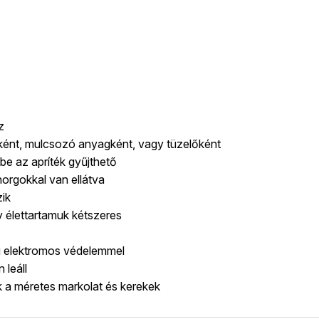
z
tként, mulcsozó anyagként, vagy tüzelőként
be az apríték gyűjthető
horgokkal van ellátva
zik
gy élettartamuk kétszeres
gi elektromos védelemmel
 leáll
 a méretes markolat és kerekek