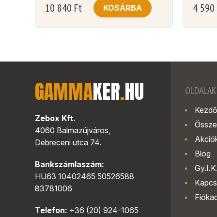
10 840
Ft
4 590
KOSÁRBA
GAMMA
KER
.
HU
OLDALAK
Kezdő
Zebox Kft.
Össze
4060 Balmazújváros,
Akció
Debreceni utca 74.
Blog
Bankszámlaszám:
Gy.I.K
HU63 10402465 50526588
Kapcs
83781006
Fióka
Telefon:
+36 (20) 924-1065