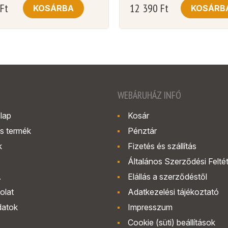
Ft
12 390
Ft
KOSÁRBA
KOSÁRB
WEBÁRUHÁZ INFÓ
lap
Kosár
s termék
Pénztár
k
Fizetés és szállítás
Általános Szerződési Felté
.
Elállás a szerződéstől
olat
Adatkezelési tájékoztató
datok
Impresszum
Cookie (süti) beállítások