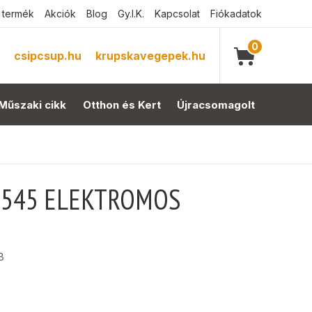
 termék
Akciók
Blog
Gy.I.K.
Kapcsolat
Fiókadatok
0
csipcsup.hu
krupskavegepek.hu
Műszaki cikk
Otthon és Kert
Újracsomagolt
 2545 ELEKTROMOS
B