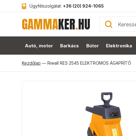
Ügyfélszolgálat:
+36 (20) 924-1065
GAMMA
KER
.
HU
Autó, motor
Barkács
Bútor
Elektronika
Kezdőlap
—
Riwall RES 2545 ELEKTROMOS ÁGAPRÍTÓ