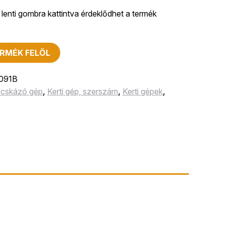
lenti gombra kattintva érdeklődhet a termék
RMÉK FELÖL
091B
zecskázó gép
,
Kerti gép, szerszám
,
Kerti gépek
,