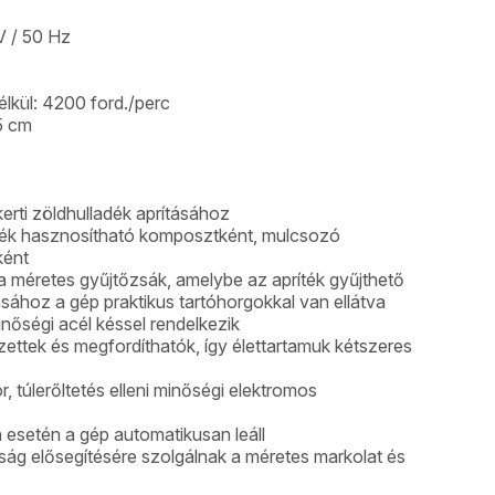
V / 50 Hz
élkül: 4200 ford./perc
5 cm
kerti zöldhulladék aprításához
ladék hasznosítható komposztként, mulcsozó
ként
 a méretes gyűjtőzsák, amelybe az apríték gyűjthető
ásához a gép praktikus tartóhorgokkal van ellátva
nőségi acél késsel rendelkezik
ezettek és megfordíthatók, így élettartamuk kétszeres
 túlerőltetés elleni minőségi elektromos
 esetén a gép automatikusan leáll
ág elősegítésére szolgálnak a méretes markolat és