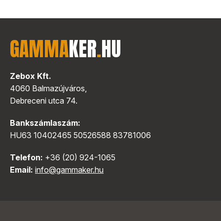
GAMMA
KER
.
HU
Zebox Kft.
4060 Balmazújváros,
Debreceni utca 74.
Bankszámlaszám:
HU63 10402465 50526588 83781006
Telefon:
+36 (20) 924-1065
Email:
info@gammaker.hu