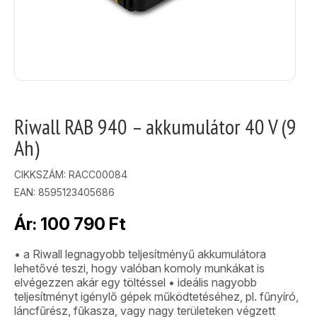
Riwall RAB 940 – akkumulátor 40 V (9
Ah)
CIKKSZÁM:
RACC00084
EAN: 8595123405686
Ár:
100 790
Ft
• a Riwall legnagyobb teljesítményű akkumulátora
lehetővé teszi, hogy valóban komoly munkákat is
elvégezzen akár egy töltéssel • ideális nagyobb
teljesítményt igénylő gépek működtetéséhez, pl. fűnyíró,
láncfűrész, fűkasza, vagy nagy területeken végzett