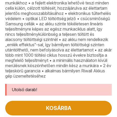
munkákhoz • a fejlett elektronika lehetővé teszi minden
cella külön, célzott töltését, hozzájárulva az élettartam
jelentős meghosszabbításához • elektronikus túlterhelés
védelem • optikai LED töltöttség jelző • csúcsminőségű
Samsung cellák • az akku szinte tökéletesen lineáris
teljesítményre képes az egész munkaciklus alatt, így
nincs teljesítménykülönbség a teljesen töltött és
alacsony töltöttségi szintnél • az akku nem rendelkezik
„emlék effektus“-sal, így bármilyen töltöttségi szinten
utántölthető, nem befolyásolva az élettartamot • az akár
több mint 1000 töltési ciklus hosszú évekre biztosítja a
megfelelő teljesítményt • a minimális használaton kívüli
merülésnek köszönhetően mindin kész a munkára • 2 év
teljeskörű garancia • alkalmas bármilyen Riwall Akkus
gép üzemeltetéséhez
Utolsó darab!
KOSÁRBA