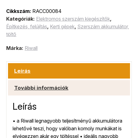
Cikkszám:
RACC00084
Kategóriák:
Elektromos szerszám kiegészítők
,
Építkezés, felújítás
,
Kerti gépek
,
Szerszám akkumulátor,
töltő
Márka:
Riwall
Leírás
További információk
Leírás
• a Riwall legnagyobb teljesítményű akkumulátora
lehetővé teszi, hogy valóban komoly munkákat is
elvégezzen akár egy töltéssel • ideális nagyobb