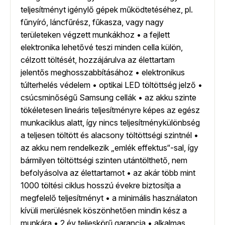
teljesítményt igénylő gépek működtetéséhez, pl.
fűnyíró, láncfűrész, fűkasza, vagy nagy
területeken végzett munkákhoz • a fejlett
elektronika lehetővé teszi minden cella külön,
célzott töltését, hozzájárulva az élettartam
jelentős meghosszabbításához • elektronikus
túlterhelés védelem • optikai LED töltöttség jelző •
csúcsminőségű Samsung cellák • az akku szinte
tökéletesen lineáris teljesítményre képes az egész
munkaciklus alatt, így nincs teljesítménykülönbség
a teljesen töltött és alacsony töltöttségi szintnél •
az akku nem rendelkezik „emlék effektus“-sal, így
bármilyen töltöttségi szinten utántölthető, nem
befolyásolva az élettartamot • az akár több mint
1000 töltési ciklus hosszú évekre biztosítja a
megfelelő teljesítményt • a minimális használaton
kívüli merülésnek köszönhetően mindin kész a
munkára • 2 év teljeskörű garancia • alkalmas