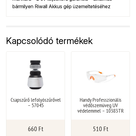
bármilyen Riwall Akkus gép üzemeltetéséhez
Kapcsolódó termékek
Csapszűrő lefolyószűrővel
Handy Professzionális
– 57045
védőszemüveg UV
védelemmel – 10383TR
660
Ft
510
Ft