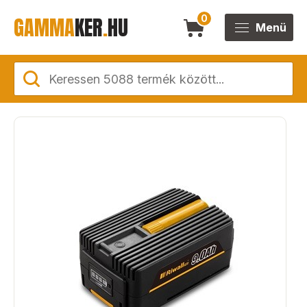
GAMMA
KER
.
HU
0
Menü