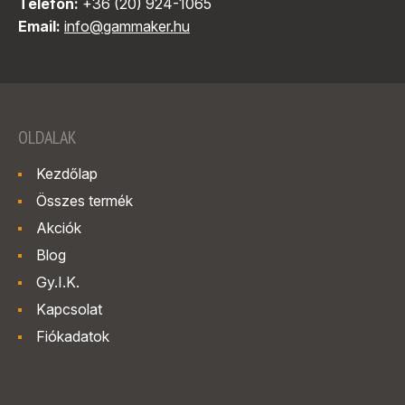
Telefon:
+36 (20) 924-1065
Email:
info@gammaker.hu
OLDALAK
Kezdőlap
Összes termék
Akciók
Blog
Gy.I.K.
Kapcsolat
Fiókadatok