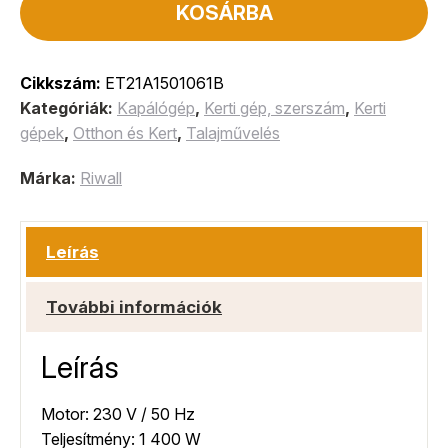
KOSÁRBA
Cikkszám:
ET21A1501061B
Kategóriák:
Kapálógép
,
Kerti gép, szerszám
,
Kerti
gépek
,
Otthon és Kert
,
Talajművelés
Márka:
Riwall
Leírás
További információk
Leírás
Motor: 230 V / 50 Hz
Teljesítmény: 1 400 W