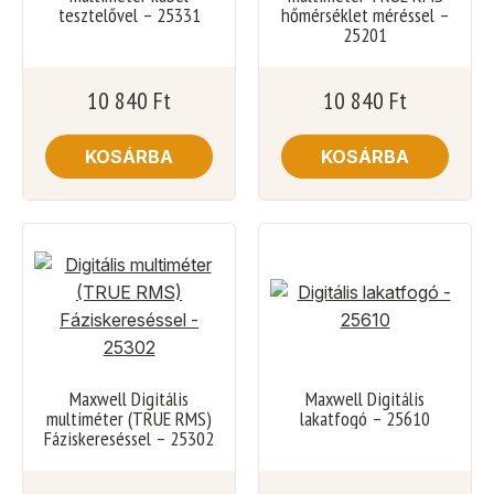
tesztelővel – 25331
hőmérséklet méréssel –
25201
10 840
Ft
10 840
Ft
KOSÁRBA
KOSÁRBA
Maxwell Digitális
Maxwell Digitális
multiméter (TRUE RMS)
lakatfogó – 25610
Fáziskereséssel – 25302