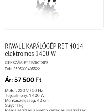
RIWALL KAPÁLÓGÉP RET 4014
elektromos 1400 W
CIKKSZÁM:
ET21A1501061B
EAN: 8595010405522
Ár:
57 500
Ft
Motor: 230 V / 50 Hz
Teljesítmény: 1 400 W
Munkaszélesség: 40 cm
Súly: 11 kg
Ideális segítség a kisebb kertek és üvegházak