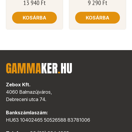
13 940
Ft
9 290
Ft
KOSÁRBA
KOSÁRBA
GAMMA
KER
.
HU
Zebox Kft.
4060 Balmazújváros,
Debreceni utca 74.
Bankszámlaszám:
HU63 10402465 50526588 83781006