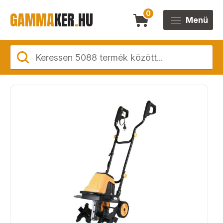
GAMMA
KER
.
HU
0
Menü