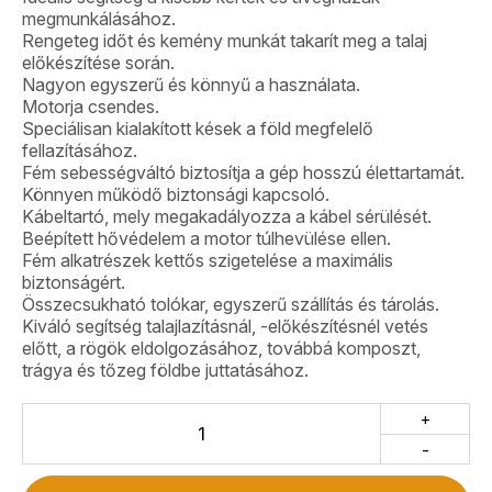
megmunkálásához.
Rengeteg időt és kemény munkát takarít meg a talaj
előkészítése során.
Nagyon egyszerű és könnyű a használata.
Motorja csendes.
Speciálisan kialakított kések a föld megfelelő
fellazításához.
Fém sebességváltó biztosítja a gép hosszú élettartamát.
Könnyen működő biztonsági kapcsoló.
Kábeltartó, mely megakadályozza a kábel sérülését.
Beépített hővédelem a motor túlhevülése ellen.
Fém alkatrészek kettős szigetelése a maximális
biztonságért.
Összecsukható tolókar, egyszerű szállítás és tárolás.
Kiváló segítség talajlazításnál, -előkészítésnél vetés
előtt, a rögök eldolgozásához, továbbá komposzt,
trágya és tőzeg földbe juttatásához.
+
-