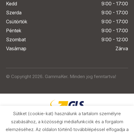
Kedd
9:00 - 17:00
Szerda
9:00 - 17:00
Csütörtök
9:00 - 17:00
Péntek
9:00 - 17:00
Szombat
9:00 - 12:00
Vasárnap
Zárva
© Copyright 2026. GammaKer. Minden jog fenntartva!
Sütiket (cookie-kat) használunk a tartalom személyre
szabásához, a közösségi médiafunkciók és a forgalom
elemzéséhez. Az oldalon történő továbblépéssel elfogadja a
Árak és paraméterek összehasonlítása