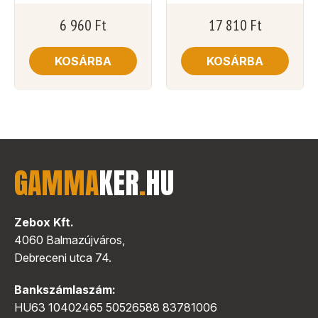
6 960
Ft
17 810
Ft
KOSÁRBA
KOSÁRBA
GAMMA
KER
.
HU
Zebox Kft.
4060 Balmazújváros,
Debreceni utca 74.
Bankszámlaszám:
HU63 10402465 50526588 83781006