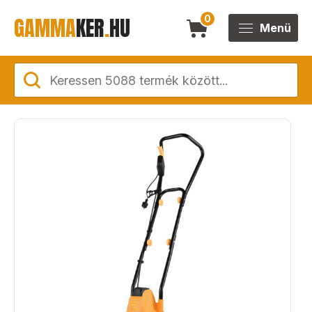
GAMMA
KER
.
HU
0
Menü