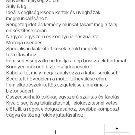
Művelési mélység 20 cm
Súly 8 kg
Ideális segítség kisebb kertek és üvegházak
megmunkálásához.
Rengeteg időt és kemény munkát takarít meg a talaj
előkészítése során.
Nagyon egyszerű és könnyű ía használata.
Motorja csendes.
Speciálisan kialakított kések a föld megfelelő
fellazításához.
Fém sebességváltó biztosítja a gép hosszú élettartamát.
Könnyen működő biztonsági kapcsoló.
Kábeltartó, mely megakadályozza a kábel sérülését.
Beépített hővédelem a motor túlhevülése ellen.
Fém alkatrészek kettős szigetelése a maximális
biztonságért.
Összecsukható tolókar, egyszerű szállítás és tárolás.
Kiváló segítség talajlazításnál, -előkészítésnél vetés
előtt, ill. a rögök eldolgozásához, továbbá komposzt,
trágya és tőzeg földbe juttatásához.
+