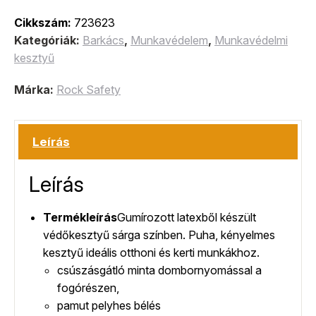
Cikkszám:
723623
Kategóriák:
Barkács
,
Munkavédelem
,
Munkavédelmi
kesztyű
Márka:
Rock Safety
Leírás
Leírás
Termékleírás
Gumírozott latexből készült
védőkesztyű sárga színben. Puha, kényelmes
kesztyű ideális otthoni és kerti munkákhoz.
csúszásgátló minta dombornyomással a
fogórészen,
pamut pelyhes bélés