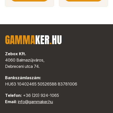
GAMMA
KER
.
HU
Zebox Kft.
4060 Balmazújváros,
Debreceni utca 74.
Bankszámlaszám:
HU63 10402465 50526588 83781006
Telefon:
+36 (20) 924-1065
Email:
info@gammaker.hu