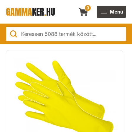
GAMMA
KER
.
HU
0
Menü