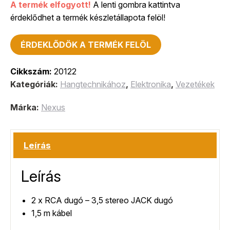
A termék elfogyott!
A lenti gombra kattintva
érdeklődhet a termék készletállapota felöl!
ÉRDEKLŐDÖK A TERMÉK FELÖL
Cikkszám:
20122
Kategóriák:
Hangtechnikához
,
Elektronika
,
Vezetékek
Márka:
Nexus
Leírás
Leírás
2 x RCA dugó – 3,5 stereo JACK dugó
1,5 m kábel