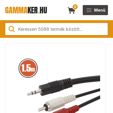
GAMMA
KER
.
HU
0
Menü