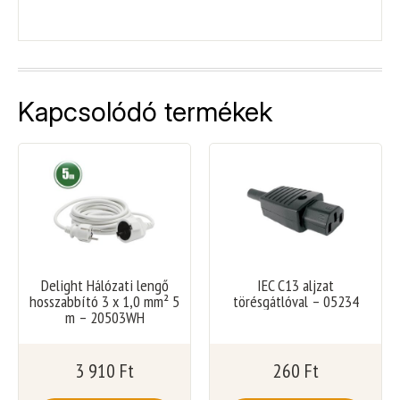
Kapcsolódó termékek
Delight Hálózati lengő
IEC C13 aljzat
hosszabbító 3 x 1,0 mm² 5
törésgátlóval – 05234
m – 20503WH
3 910
Ft
260
Ft