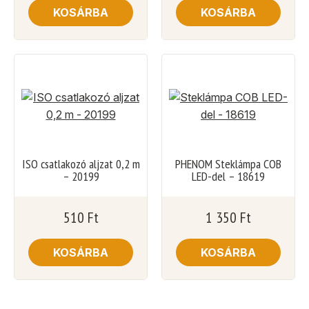
KOSÁRBA
KOSÁRBA
ISO csatlakozó aljzat 0,2 m
PHENOM Steklámpa COB
– 20199
LED-del – 18619
510
Ft
1 350
Ft
KOSÁRBA
KOSÁRBA