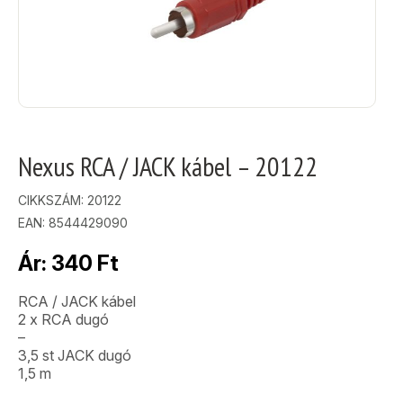
Nexus RCA / JACK kábel – 20122
CIKKSZÁM:
20122
EAN: 8544429090
Ár:
340
Ft
RCA / JACK kábel
2 x RCA dugó
–
3,5 st JACK dugó
1,5 m