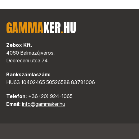
GAMMA
KER
.
HU
Zebox Kft.
4060 Balmazújváros,
Debreceni utca 74.
Bankszámlaszám:
HU63 10402465 50526588 83781006
Telefon:
+36 (20) 924-1065
Email:
info@gammaker.hu