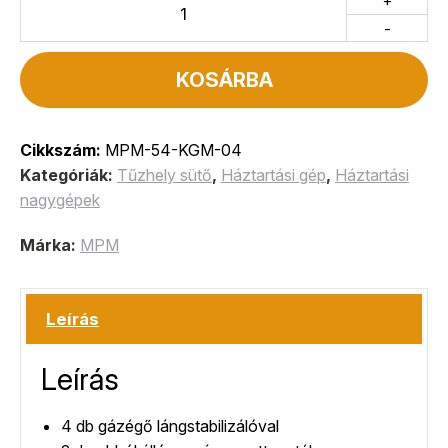
+
-
KOSÁRBA
Cikkszám:
MPM-54-KGM-04
Kategóriák:
Tűzhely sütő
,
Háztartási gép
,
Háztartási
nagygépek
Márka:
MPM
Leírás
Leírás
4 db gázégő lángstabilizálóval