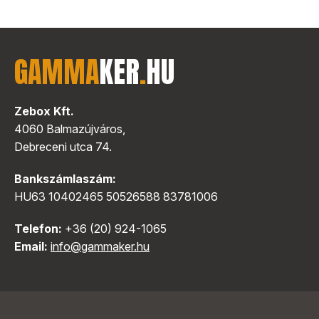
GAMMA
KER
.
HU
Zebox Kft.
4060 Balmazújváros,
Debreceni utca 74.
Bankszámlaszám:
HU63 10402465 50526588 83781006
Telefon:
+36 (20) 924-1065
Email:
info@gammaker.hu