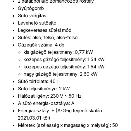
2 darabból álló zománcozott rostély
Gyújtógomb
Sütő világítás
Levehető sütőajtó
Légkeveréses sütési mód
Sütés: alsó, felső, alsó-felső
Gázégők száma: 4 db
kis gázégő teljesítmény: 0,77 kW
közepes gázégő teljesítmény: 1,54 kW
közepes gázégő teljesítmény: 1,54 kW
nagy gázégő teljesítmény: 2,69 kW
Sütő térfolata: 46 l
Sütő teljesítménye: 2 kW
Hálózati igény: 230 V ~ 50 Hz
A sütő energia-osztálya: A
Energiaosztály: E (A-G-ig terjedő skálán
2021.03.01-től)
Méretek (szélesség x magasság x mélység): 50