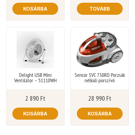
KOSÁRBA
TOVÁBB
Delight USB Mini
Sencor SVC 730RD Porzsák
Ventilátor – 51110WH
nélküli porszívó
2 890
Ft
28 990
Ft
KOSÁRBA
KOSÁRBA