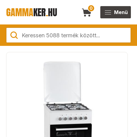
GAMMA
KER
.
HU
0
Menü