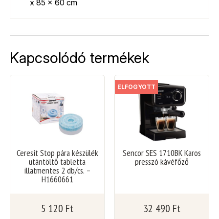
x 85 x 60 cm
Kapcsolódó termékek
ELFOGYOTT
Ceresit Stop pára készülék
Sencor SES 1710BK Karos
utántöltő tabletta
presszó kávéfőző
illatmentes 2 db/cs. –
H1660661
5 120
Ft
32 490
Ft