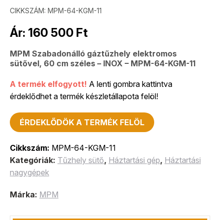
CIKKSZÁM:
MPM-64-KGM-11
Ár:
160 500
Ft
MPM Szabadonálló gáztűzhely elektromos
sütővel, 60 cm széles – INOX – MPM-64-KGM-11
A termék elfogyott!
A lenti gombra kattintva
érdeklődhet a termék készletállapota felöl!
ÉRDEKLŐDÖK A TERMÉK FELÖL
Cikkszám:
MPM-64-KGM-11
Kategóriák:
Tűzhely sütő
,
Háztartási gép
,
Háztartási
nagygépek
Márka:
MPM