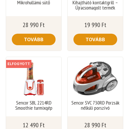
Mikrohullámú sütő
Kihajtható kontaktgrill –
Újracsomagolt termék
28 990
Ft
19 990
Ft
TOVÁBB
TOVÁBB
ELFOGYOTT
Sencor SBL 2214RD
Sencor SVC 730RD Porzsák
Smoothie turmixgép
nélküli porszívó
12 490
Ft
28 990
Ft