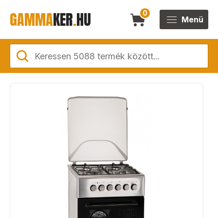
GAMMA
KER
.
HU
0
Menü