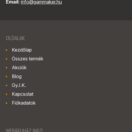
Email:
info@gammaker.hu
OLDALAK
Kezdőlap
Összes termék
Akciók
Blog
Gy.I.K.
Kapcsolat
Fiókadatok
WEBÁRUHÁZ INFÓ