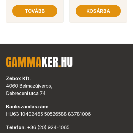
TOVÁBB
KOSÁRBA
GAMMA
KER
.
HU
Zebox Kft.
4060 Balmazújváros,
Debreceni utca 74.
Bankszámlaszám:
HU63 10402465 50526588 83781006
Telefon:
+36 (20) 924-1065