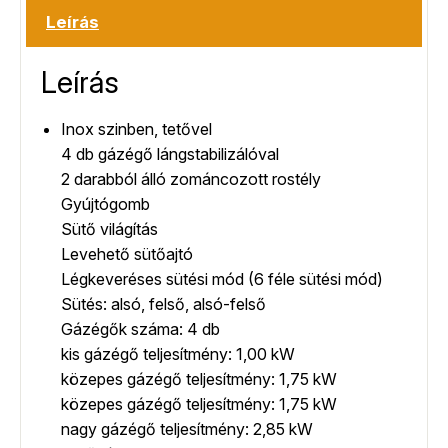
Leírás
Leírás
Inox szinben, tetővel
4 db gázégő lángstabilizálóval
2 darabból álló zománcozott rostély
Gyújtógomb
Sütő világítás
Levehető sütőajtó
Légkeveréses sütési mód (6 féle sütési mód)
Sütés: alsó, felső, alsó-felső
Gázégők száma: 4 db
kis gázégő teljesítmény: 1,00 kW
közepes gázégő teljesítmény: 1,75 kW
közepes gázégő teljesítmény: 1,75 kW
nagy gázégő teljesítmény: 2,85 kW