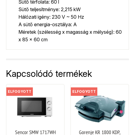
Sütő térfolata: 60 l
Sütő teljesítménye: 2,215 kW
Hálózati igény: 230 V ~ 50 Hz
A sütő energia-osztálya: A
Méretek (szélesség x magasság x mélység): 60
x 85 x 60 cm
Kapcsolódó termékek
ELFOGYOTT
ELFOGYOTT
Sencor SMW 1717WH
Gorenje KR 1800 KDP,