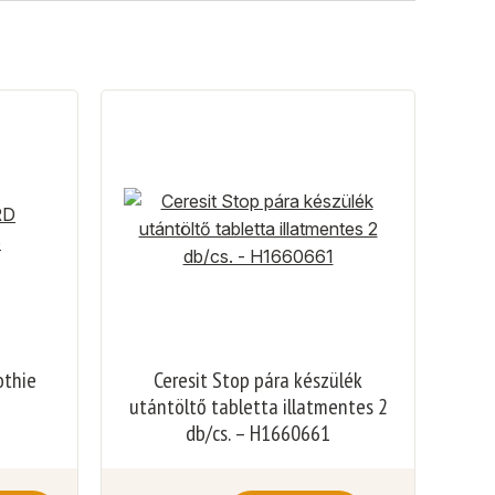
othie
Ceresit Stop pára készülék
utántöltő tabletta illatmentes 2
db/cs. – H1660661