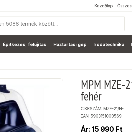
Kezdőlap
Összes
Építkezés, felújítás
Háztartási gép
Irodatechnika
MPM MZE-21
fehér
CIKKSZÁM:
MZE-21/N-
EAN: 5903151000569
Ár:
15 990
Ft