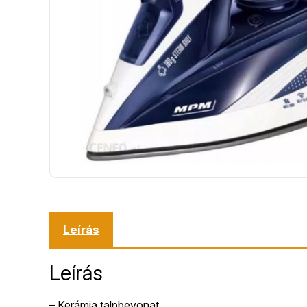
Leírás
Leírás
– Kerámia talpbevonat