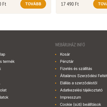
0
Ft
17 490
Ft
TOVÁBB
TOV
WEBÁRUHÁZ INFÓ
lap
Kosár
s termék
Pénztár
k
Fizetés és szállítás
Általános Szerződési Felté
.
Elállás a szerződéstől
olat
Adatkezelési tájékoztató
datok
Impresszum
Cookie (süti) beállítások