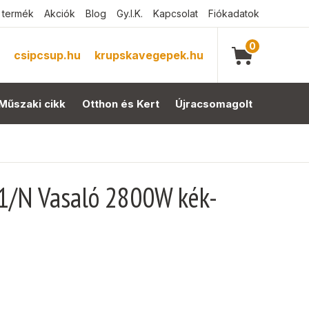
 termék
Akciók
Blog
Gy.I.K.
Kapcsolat
Fiókadatok
0
csipcsup.hu
krupskavegepek.hu
Műszaki cikk
Otthon és Kert
Újracsomagolt
/N Vasaló 2800W kék-