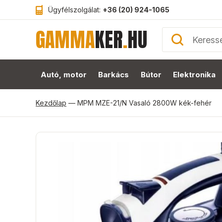
Ügyfélszolgálat:
+36 (20) 924-1065
GAMMA
KER
.
HU
Autó, motor
Barkács
Bútor
Elektronika
Kezdőlap
—
MPM MZE-21/N Vasaló 2800W kék-fehér