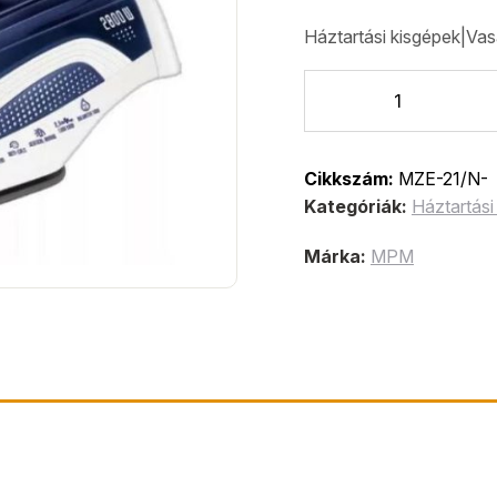
Háztartási kisgépek|Vas
Cikkszám:
MZE-21/N-
Kategóriák:
Háztartási
Márka:
MPM