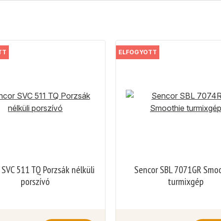
TT
ELFOGYOTT
 SVC 511 TQ Porzsák nélküli
Sencor SBL 7071GR Smo
porszívó
turmixgép