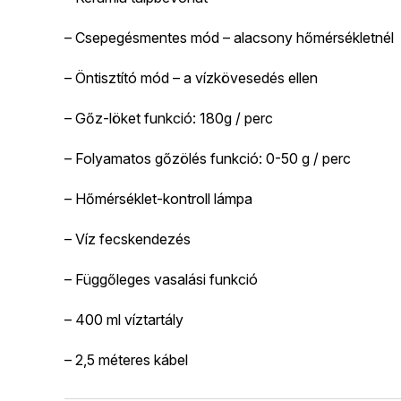
– Csepegésmentes mód – alacsony hőmérsékletnél
– Öntisztító mód – a vízkövesedés ellen
– Gőz-löket funkció: 180g / perc
– Folyamatos gőzölés funkció: 0-50 g / perc
– Hőmérséklet-kontroll lámpa
– Víz fecskendezés
– Függőleges vasalási funkció
– 400 ml víztartály
– 2,5 méteres kábel