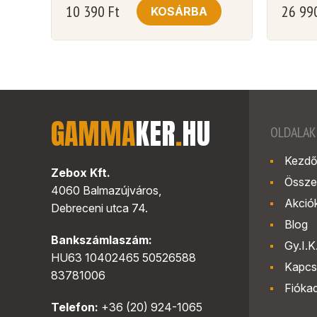
10 390
Ft
26 99
KOSÁRBA
GAMMA
KER
.
HU
OLDALAK
Kezdő
Zebox Kft.
Össze
4060 Balmazújváros,
Akció
Debreceni utca 74.
Blog
Bankszámlaszám:
Gy.I.K
HU63 10402465 50526588
Kapcs
83781006
Fióka
Telefon:
+36 (20) 924-1065