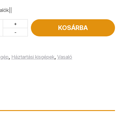
alók||
+
KOSÁRBA
-
 gép
,
Háztartási kisgépek
,
Vasaló