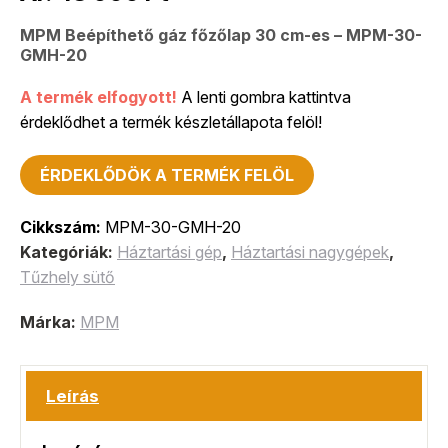
MPM Beépíthető gáz főzőlap 30 cm-es – MPM-30-
GMH-20
A termék elfogyott!
A lenti gombra kattintva
érdeklődhet a termék készletállapota felöl!
ÉRDEKLŐDÖK A TERMÉK FELÖL
Cikkszám:
MPM-30-GMH-20
Kategóriák:
Háztartási gép
,
Háztartási nagygépek
,
Tűzhely sütő
Márka:
MPM
Leírás