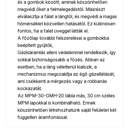
és a gombok között, aminek köszönhetően
megvédi őket a felmelegedéstől. Másrészt
elválasztja a falat a lángtól, és megvédi a magas
hőmérséklet közvetlen hatásától. Ez különösen
fontos, ha a falat üveggel látták el.
A főzőlap további felszerelései a gombokba
beépített gyújtók,
Gázkiáramlás elleni védelemmel rendelkezik, így
sokkal biztonságosabb a főzés. Abban az
esetben, ha a láng véletlenül kialszik, a
mechanizmus megszakítja az égő gázellátását,
ami csökkenti a mérgezés vagy a robbanás
kockázatát.
Az MPM-30-GMH-20 tábla más, 30 cm széles
MPM lapokkal is kombinálható. Ennek
köszönhetően létrehozhatunk saját felületet két
független áramforrással.