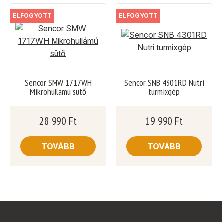
ELFOGYOTT
ELFOGYOTT
Sencor SMW 1717WH
Sencor SNB 4301RD Nutri
Mikrohullámú sütő
turmixgép
28 990
Ft
19 990
Ft
TOVÁBB
TOVÁBB