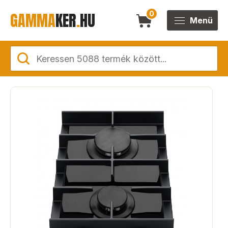
GAMMA
KER
.
HU
0
Menü