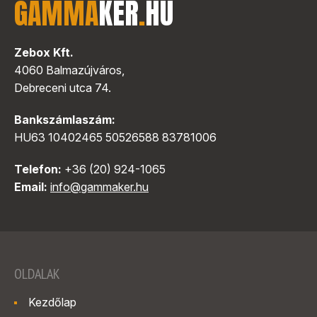
GAMMA
KER
.
HU
Zebox Kft.
4060 Balmazújváros,
Debreceni utca 74.
Bankszámlaszám:
HU63 10402465 50526588 83781006
Telefon:
+36 (20) 924-1065
Email:
info@gammaker.hu
OLDALAK
Kezdőlap