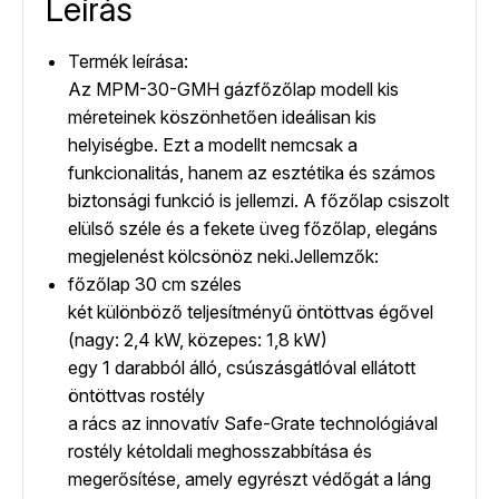
Leírás
Termék leírása:
Az MPM-30-GMH gázfőzőlap modell kis
méreteinek köszönhetően ideálisan kis
helyiségbe. Ezt a modellt nemcsak a
funkcionalitás, hanem az esztétika és számos
biztonsági funkció is jellemzi. A főzőlap csiszolt
elülső széle és a fekete üveg főzőlap, elegáns
megjelenést kölcsönöz neki.Jellemzők:
főzőlap 30 cm széles
két különböző teljesítményű öntöttvas égővel
(nagy: 2,4 kW, közepes: 1,8 kW)
egy 1 darabból álló, csúszásgátlóval ellátott
öntöttvas rostély
a rács az innovatív Safe-Grate technológiával
rostély kétoldali meghosszabbítása és
megerősítése, amely egyrészt védőgát a láng