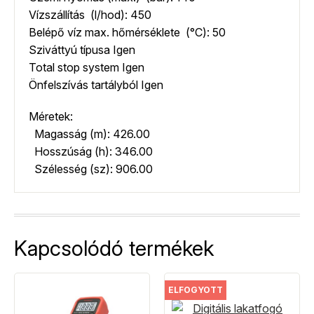
Vízszállítás (l/hod): 450
Belépő víz max. hőmérséklete (°C): 50
Sziváttyú típusa Igen
Total stop system Igen
Önfelszívás tartályból Igen
Méretek:
Magasság (m): 426.00
Hosszúság (h): 346.00
Szélesség (sz): 906.00
Kapcsolódó termékek
ELFOGYOTT