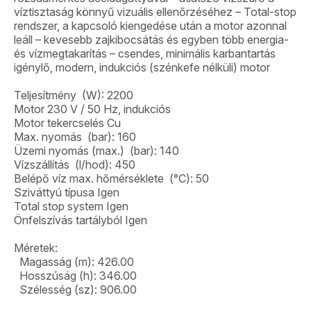
víztisztaság könnyű vizuális ellenőrzéséhez – Total-stop
rendszer, a kapcsoló kiengedése után a motor azonnal
leáll – kevesebb zajkibocsátás és egyben több energia-
és vízmegtakarítás – csendes, minimális karbantartás
igénylő, modern, indukciós (szénkefe nélküli) motor
Teljesítmény (W): 2200
Motor 230 V / 50 Hz, indukciós
Motor tekercselés Cu
Max. nyomás (bar): 160
Üzemi nyomás (max.) (bar): 140
Vízszállítás (l/hod): 450
Belépő víz max. hőmérséklete (°C): 50
Sziváttyú típusa Igen
Total stop system Igen
Önfelszívás tartályból Igen
Méretek:
Magasság (m): 426.00
Hosszúság (h): 346.00
Szélesség (sz): 906.00