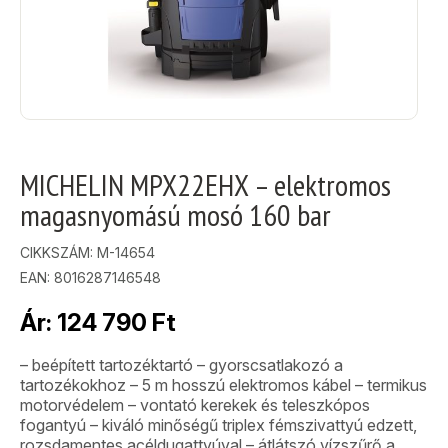
MICHELIN MPX22EHX – elektromos
magasnyomású mosó 160 bar
CIKKSZÁM:
M-14654
EAN: 8016287146548
Ár:
124 790
Ft
– beépített tartozéktartó – gyorscsatlakozó a
tartozékokhoz – 5 m hosszú elektromos kábel – termikus
motorvédelem – vontató kerekek és teleszkópos
fogantyú – kiváló minőségű triplex fémszivattyú edzett,
rozsdamentes acéldugattyúval – átlátszó vízszűrő a