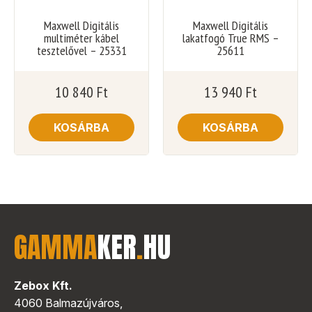
Maxwell Digitális
Maxwell Digitális
multiméter kábel
lakatfogó True RMS –
tesztelővel – 25331
25611
10 840
Ft
13 940
Ft
KOSÁRBA
KOSÁRBA
GAMMA
KER
.
HU
Zebox Kft.
4060 Balmazújváros,