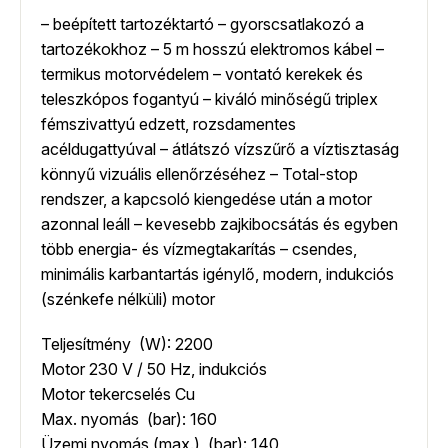
– beépített tartozéktartó – gyorscsatlakozó a
tartozékokhoz – 5 m hosszú elektromos kábel –
termikus motorvédelem – vontató kerekek és
teleszkópos fogantyú – kiváló minőségű triplex
fémszivattyú edzett, rozsdamentes
acéldugattyúval – átlátszó vízszűrő a víztisztaság
könnyű vizuális ellenőrzéséhez – Total-stop
rendszer, a kapcsoló kiengedése után a motor
azonnal leáll – kevesebb zajkibocsátás és egyben
több energia- és vízmegtakarítás – csendes,
minimális karbantartás igénylő, modern, indukciós
(szénkefe nélküli) motor
Teljesítmény (W): 2200
Motor 230 V / 50 Hz, indukciós
Motor tekercselés Cu
Max. nyomás (bar): 160
Üzemi nyomás (max.) (bar): 140