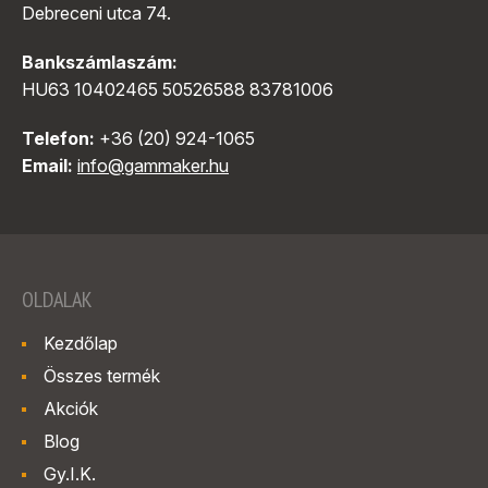
Debreceni utca 74.
Bankszámlaszám:
HU63 10402465 50526588 83781006
Telefon:
+36 (20) 924-1065
Email:
info@gammaker.hu
OLDALAK
Kezdőlap
Összes termék
Akciók
Blog
Gy.I.K.