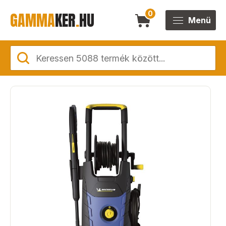
GAMMA
KER
.
HU
0
Menü