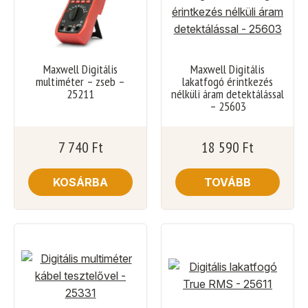
Maxwell Digitális
Maxwell Digitális
multiméter – zseb –
lakatfogó érintkezés
25211
nélküli áram detektálással
– 25603
7 740
Ft
18 590
Ft
KOSÁRBA
TOVÁBB