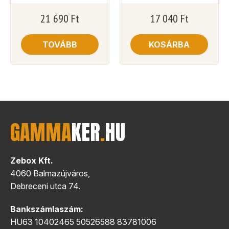
21 690
Ft
17 040
Ft
TOVÁBB
KOSÁRBA
GAMMA
KER
.
HU
Zebox Kft.
4060 Balmazújváros,
Debreceni utca 74.
Bankszámlaszám:
HU63 10402465 50526588 83781006