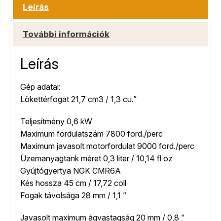
Leírás
További információk
Leírás
Gép adatai:
Lökettérfogat 21,7 cm3 / 1,3 cu.”
Teljesítmény 0,6 kW
Maximum fordulatszám 7800 ford./perc
Maximum javasolt motorfordulat 9000 ford./perc
Üzemanyagtank méret 0,3 liter / 10,14 fl oz
Gyújtógyertya NGK CMR6A
Kés hossza 45 cm / 17,72 coll
Fogak távolsága 28 mm / 1,1 ”
Javasolt maximum ágvastagság 20 mm / 0,8 ”