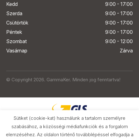
Kedd
9:00 - 17:00
Szerda
9:00 - 17:00
Csütörtök
9:00 - 17:00
Péntek
9:00 - 17:00
Szombat
9:00 - 12:00
Vasárnap
Zárva
© Copyright 2026. GammaKer. Minden jog fenntartva!
Sütiket (cookie-kat) használunk a tartalom személyre
szabásához, a közösségi médiafunkciók és a forgalom
elemzéséhez. Az oldalon történő továbblépéssel elfogadja a
Árak és paraméterek összehasonlítása