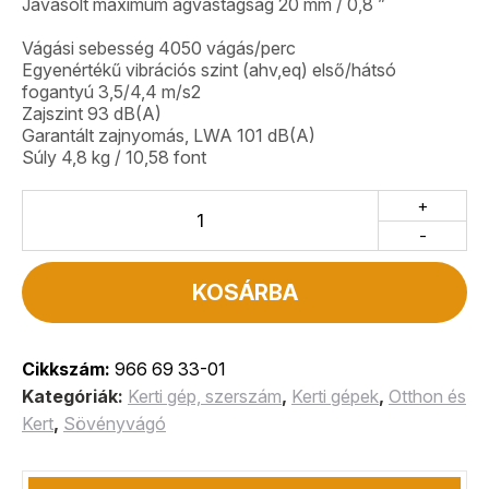
Javasolt maximum ágvastagság 20 mm / 0,8 ”
Vágási sebesség 4050 vágás/perc
Egyenértékű vibrációs szint (ahv,eq) első/hátsó
fogantyú 3,5/4,4 m/s2
Zajszint 93 dB(A)
Garantált zajnyomás, LWA 101 dB(A)
Súly 4,8 kg / 10,58 font
+
-
KOSÁRBA
Cikkszám:
966 69 33-01
Kategóriák:
Kerti gép, szerszám
,
Kerti gépek
,
Otthon és
Kert
,
Sövényvágó