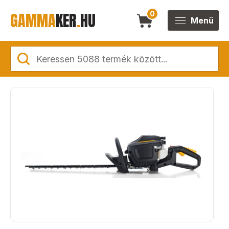
GAMMA
KER
.
HU
0
Menü