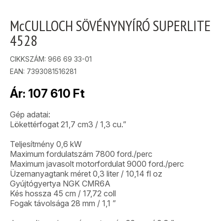
McCULLOCH SÖVÉNYNYÍRÓ SUPERLITE
4528
CIKKSZÁM:
966 69 33-01
EAN: 7393081516281
Ár:
107 610
Ft
Gép adatai:
Lökettérfogat 21,7 cm3 / 1,3 cu.”
Teljesítmény 0,6 kW
Maximum fordulatszám 7800 ford./perc
Maximum javasolt motorfordulat 9000 ford./perc
Üzemanyagtank méret 0,3 liter / 10,14 fl oz
Gyújtógyertya NGK CMR6A
Kés hossza 45 cm / 17,72 coll
Fogak távolsága 28 mm / 1,1 ”