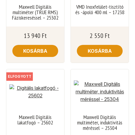
Maxwell Digitális
VMD Inoxfelület-tisztító
multiméter (TRUE RMS)
és -ápoló 400 ml – 17238
Fáziskereséssel – 25302
13 940
Ft
2 550
Ft
KOSÁRBA
KOSÁRBA
ELFOGYOTT
Maxwell Digitális
Maxwell Digitális
lakatfogó – 25602
multiméter, induktivitás
méréssel – 25304