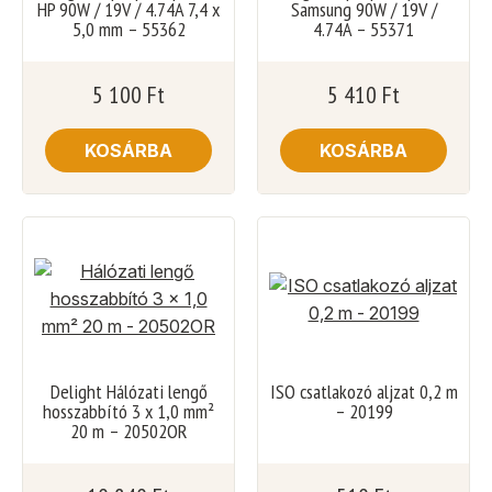
HP 90W / 19V / 4.74A 7,4 x
Samsung 90W / 19V /
5,0 mm – 55362
4.74A – 55371
5 100
Ft
5 410
Ft
KOSÁRBA
KOSÁRBA
Delight Hálózati lengő
ISO csatlakozó aljzat 0,2 m
hosszabbító 3 x 1,0 mm²
– 20199
20 m – 20502OR