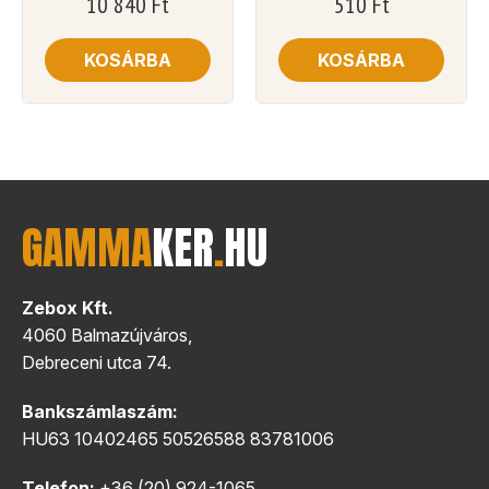
10 840
Ft
510
Ft
KOSÁRBA
KOSÁRBA
GAMMA
KER
.
HU
Zebox Kft.
4060 Balmazújváros,
Debreceni utca 74.
Bankszámlaszám:
HU63 10402465 50526588 83781006
Telefon:
+36 (20) 924-1065