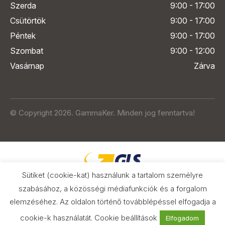
Szerda
9:00 - 17:00
Csütörtök
9:00 - 17:00
Péntek
9:00 - 17:00
Szombat
9:00 - 12:00
Vasárnap
Zárva
© Copyright 2026. GammaKer. Minden jog fenntartva!
Sütiket (cookie-kat) használunk a tartalom személyre
szabásához, a közösségi médiafunkciók és a forgalom
elemzéséhez. Az oldalon történő továbblépéssel elfogadja a
Árak és paraméterek összehasonlítása
az Árukeresőn
cookie-k használatát.
Cookie beállítások
Elfogadom