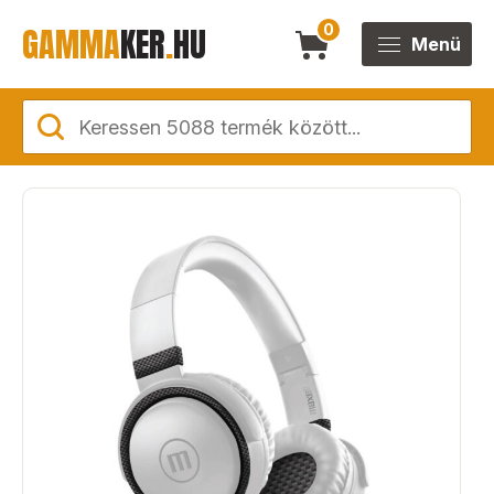
GAMMA
KER
.
HU
0
Menü