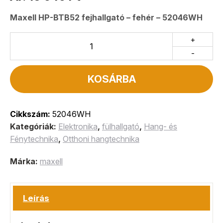
Maxell HP-BTB52 fejhallgató – fehér – 52046WH
+
-
KOSÁRBA
Cikkszám:
52046WH
Kategóriák:
Elektronika
,
fülhallgató
,
Hang- és
Fénytechnika
,
Otthoni hangtechnika
Márka:
maxell
Leírás