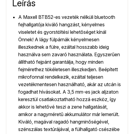
Leírás
A Maxell BTB52-es vezeték nélküli bluetooth
fejhallgatója kiváló hangzást, kényelmes
viseletet és gyorstöltési lehetőséget kínál
Önnek! A lágy fülpárnák kényelmesen
illeszkednek a fülre, ezáltal hosszabb ideig
használva sem zavaró használata. Egyszerűen
állítható fejpánt garantálja, hogy minden
fejmérethez tökéletesen illeszkedjen. Beépített
mikrofonnal rendelkezik, ezáltal teljesen
vezetékmentesen használható, akár az utcán is
fogadhat hívásokat. A 3,5 mm-es jack aljzaton
keresztül csatlakoztatható hozzá eszköz, így
akkor is lehetővé teszi a zene hallgatását,
amikor a nagyméretű akkumulátor már lemerült.
Kiváló, magával ragadó hangminőségével,
szénszálas textúrájával, a fülhallgató csészébe