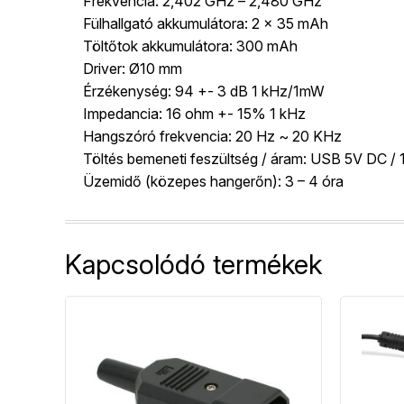
Frekvencia: 2,402 GHz – 2,480 GHz
Fülhallgató akkumulátora: 2 x 35 mAh
Töltőtok akkumulátora: 300 mAh
Driver: Ø10 mm
Érzékenység: 94 +- 3 dB 1 kHz/1mW
Impedancia: 16 ohm +- 15% 1 kHz
Hangszóró frekvencia: 20 Hz ~ 20 KHz
Töltés bemeneti feszültség / áram: USB 5V DC / 
Üzemidő (közepes hangerőn): 3 – 4 óra
Kapcsolódó termékek