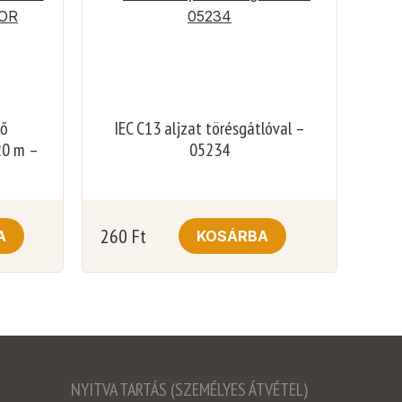
gő
IEC C13 aljzat törésgátlóval –
20 m –
05234
260
Ft
A
KOSÁRBA
NYITVA TARTÁS (SZEMÉLYES ÁTVÉTEL)