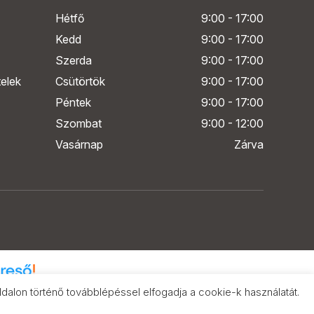
Hétfő
9:00 - 17:00
Kedd
9:00 - 17:00
Szerda
9:00 - 17:00
telek
Csütörtök
9:00 - 17:00
Péntek
9:00 - 17:00
Szombat
9:00 - 12:00
Vasárnap
Zárva
alon történő továbblépéssel elfogadja a cookie-k használatát.
k összehasonlítása
eresőn