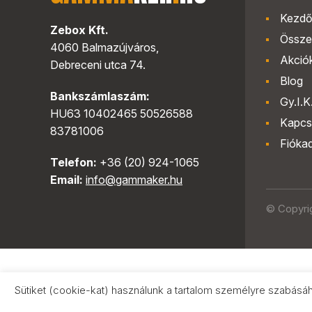
Kezdő
Zebox Kft.
Össze
4060 Balmazújváros,
Akció
Debreceni utca 74.
Blog
Bankszámlaszám:
Gy.I.K
HU63 10402465 50526588
Kapcs
83781006
Fióka
Telefon:
+36 (20) 924-1065
Email:
info@gammaker.hu
© Copyri
Sütiket (cookie-kat) használunk a tartalom személyre szabásá