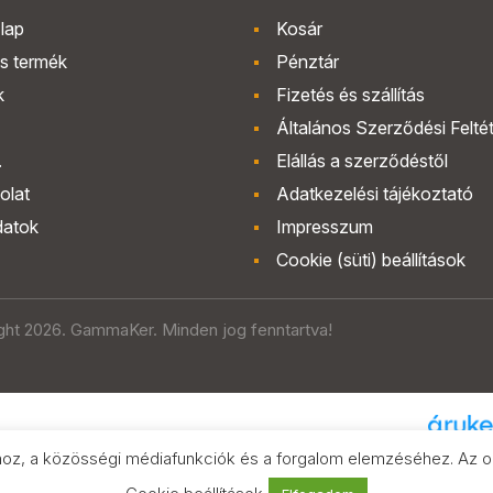
lap
Kosár
s termék
Pénztár
k
Fizetés és szállítás
Általános Szerződési Felté
.
Elállás a szerződéstől
olat
Adatkezelési tájékoztató
datok
Impresszum
Cookie (süti) beállítások
ght 2026. GammaKer. Minden jog fenntartva!
hoz, a közösségi médiafunkciók és a forgalom elemzéséhez. Az old
Árak és paramétere
az Áruk