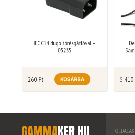
IEC C14 dugó törésgátlóval –
De
05235
Sams
260
Ft
5 410
KOSÁRBA
GAMMA
KER
.
HU
OLDALAK