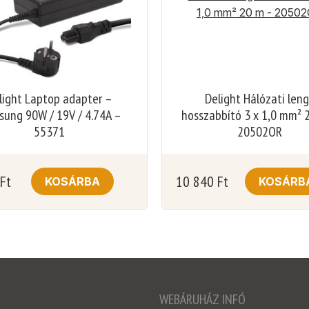
light Laptop adapter –
Delight Hálózati len
ung 90W / 19V / 4.74A –
hosszabbító 3 x 1,0 mm² 
55371
20502OR
Ft
10 840
Ft
KOSÁRBA
KOSÁRB
WEBÁRUHÁZ INFÓ