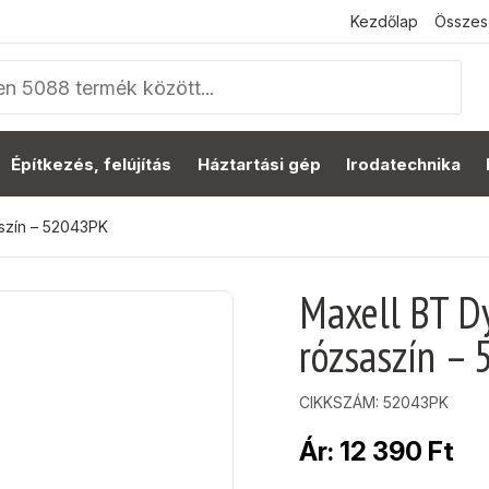
Kezdőlap
Összes
Építkezés, felújítás
Háztartási gép
Irodatechnika
szín – 52043PK
Maxell BT D
rózsaszín –
CIKKSZÁM:
52043PK
Ár:
12 390
Ft