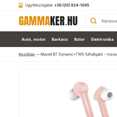
Ügyfélszolgálat:
+36 (20) 924-1065
GAMMA
KER
.
HU
Autó, motor
Barkács
Bútor
Elektronika
Kezdőlap
—
Maxell BT Dynamic+TWS fülhallgató – rózsa