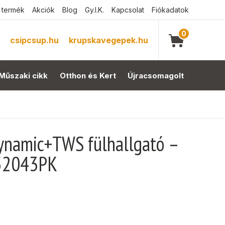
 termék
Akciók
Blog
Gy.I.K.
Kapcsolat
Fiókadatok
0
csipcsup.hu
krupskavegepek.hu
Műszaki cikk
Otthon és Kert
Újracsomagolt
ynamic+TWS fülhallgató –
 52043PK