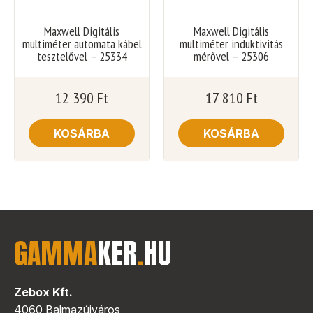
Maxwell Digitális
Maxwell Digitális
multiméter automata kábel
multiméter induktivitás
tesztelővel – 25334
mérővel – 25306
12 390
Ft
17 810
Ft
KOSÁRBA
KOSÁRBA
GAMMA
KER
.
HU
Zebox Kft.
4060 Balmazújváros,