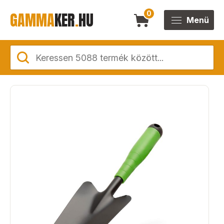
GAMMA
KER
.
HU
0
Menü