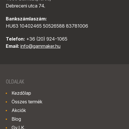
Debreceni utca 74.
Bankszámlaszám:
HU63 10402465 50526588 83781006
Telefon:
+36 (20) 924-1065
Email:
info@gammaker.hu
OLDALAK
Kezdőlap
Összes termék
Akciók
Blog
Gy.I.K.