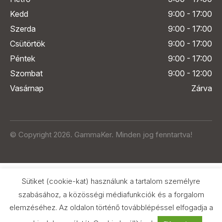
Kedd
9:00 - 17:00
Szerda
9:00 - 17:00
Csütörtök
9:00 - 17:00
Péntek
9:00 - 17:00
Szombat
9:00 - 12:00
Vasárnap
Zárva
© Copyright 2026. GammaKer. Minden jog fenntartva!
Sütiket (cookie-kat) használunk a tartalom személyre
szabásához, a közösségi médiafunkciók és a forgalom
elemzéséhez. Az oldalon történő továbblépéssel elfogadja a
Árak és paraméterek összehasonlítása
az Árukeresőn