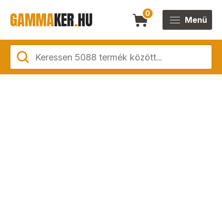
GAMMA
KER
.
HU
0
Menü