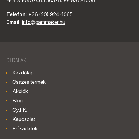
HU63 10402465 50526588 83781006
Telefon:
+36 (20) 924-1065
Email:
info@gammaker.hu
OLDALAK
Kezdőlap
Összes termék
Akciók
Blog
Gy.I.K.
Kapcsolat
Fiókadatok