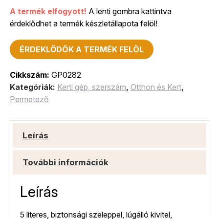
A termék elfogyott!
A lenti gombra kattintva
érdeklődhet a termék készletállapota felöl!
ÉRDEKLŐDÖK A TERMÉK FELÖL
Cikkszám:
GP0282
Kategóriák:
Kerti gép, szerszám
,
Otthon és Kert
,
Permetező
Leírás
További információk
Leírás
5 literes, biztonsági szeleppel, lúgálló kivitel,