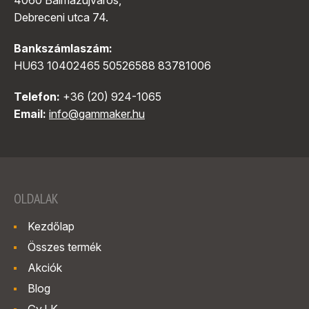
4060 Balmazújváros,
Debreceni utca 74.
Bankszámlaszám:
HU63 10402465 50526588 83781006
Telefon:
+36 (20) 924-1065
Email:
info@gammaker.hu
OLDALAK
Kezdőlap
Összes termék
Akciók
Blog