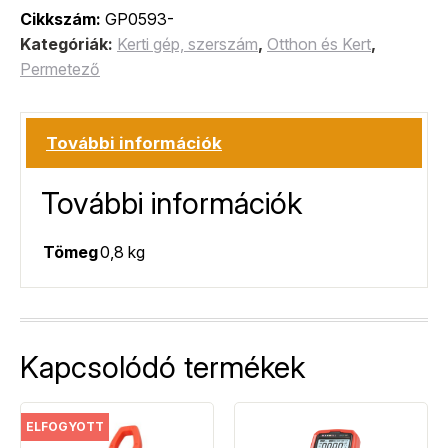
Cikkszám:
GP0593-
Kategóriák:
Kerti gép, szerszám
,
Otthon és Kert
,
Permetező
További információk
További információk
Tömeg
0,8 kg
Kapcsolódó termékek
ELFOGYOTT