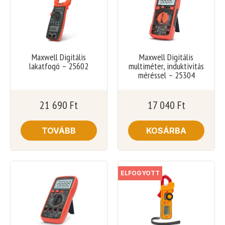
Maxwell Digitális
Maxwell Digitális
lakatfogó – 25602
multiméter, induktivitás
méréssel – 25304
21 690
Ft
17 040
Ft
TOVÁBB
KOSÁRBA
ELFOGYOTT