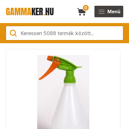
GAMMA
KER
.
HU
0
Menü