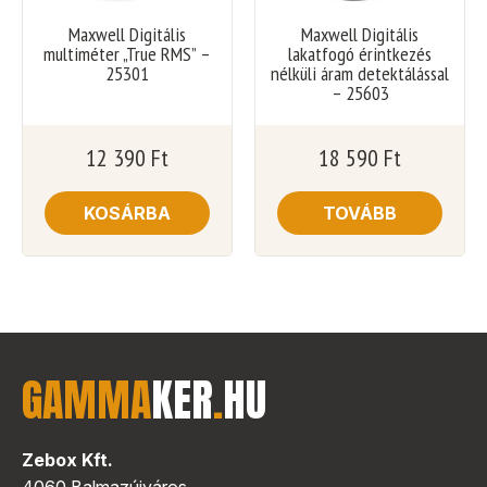
Maxwell Digitális
Maxwell Digitális
multiméter „True RMS” –
lakatfogó érintkezés
25301
nélküli áram detektálással
– 25603
12 390
Ft
18 590
Ft
KOSÁRBA
TOVÁBB
GAMMA
KER
.
HU
Zebox Kft.