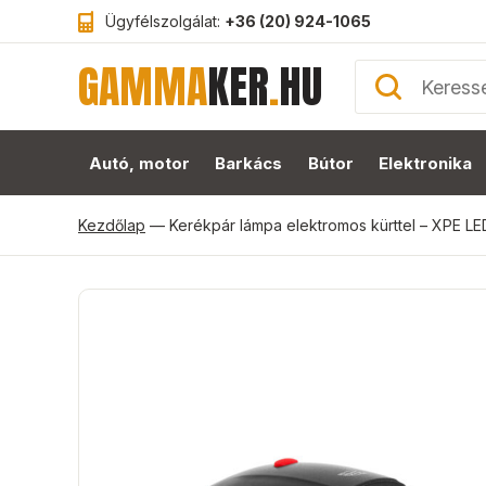
Ügyfélszolgálat:
+36 (20) 924-1065
GAMMA
KER
.
HU
Autó, motor
Barkács
Bútor
Elektronika
Kezdőlap
—
Kerékpár lámpa elektromos kürttel – XPE LE