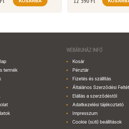
Ft
12 390
Ft
KOSÁRBA
KOSÁRB
WEBÁRUHÁZ INFÓ
lap
Kosár
s termék
Pénztár
k
Fizetés és szállítás
Általános Szerződési Felté
.
Elállás a szerződéstől
olat
Adatkezelési tájékoztató
datok
Impresszum
Cookie (süti) beállítások