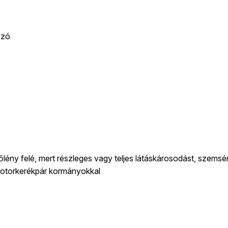
ozó
őlény felé, mert részleges vagy teljes látáskárosodást, szemsé
, motorkerékpár kormányokkal