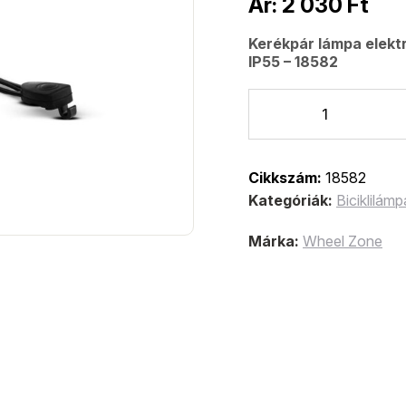
Ár:
2 030
Ft
Kerékpár lámpa elektr
IP55 – 18582
Cikkszám:
18582
Kategóriák:
Biciklilámp
Márka:
Wheel Zone