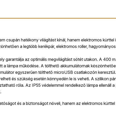
nem csupán hatékony világítást kínál, hanem elektromos kürtte
zönhetően a legtöbb kerékpár, elektromos roller, hagyományo
ely garantálja az optimális megvilágítást sötét utakon. A 400
tott a lámpa működése. A tölthető akkumulátornak köszönhetően 
umulátor egyszerűen tölthető microUSB csatlakozón keresztül.
relheti és szükség esetén könnyedén le is veheti. A szilikon 
ztatható róla. Az IP55 védelemmel rendelkező lámpa ellenáll a
.
tóságot és a biztonságot növeli, hanem az elektromos kürtte