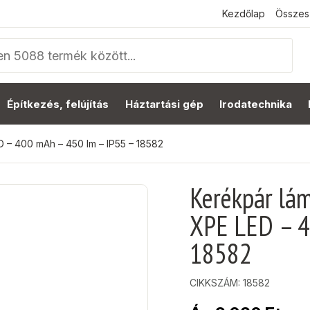
Kezdőlap
Összes
Építkezés, felújítás
Háztartási gép
Irodatechnika
D – 400 mAh – 450 lm – IP55 – 18582
Kerékpár lám
XPE LED – 4
18582
CIKKSZÁM:
18582