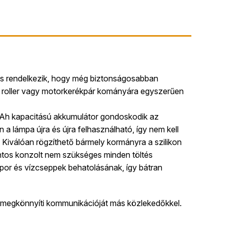
l is rendelkezik, hogy még biztonságosabban
s roller vagy motorkerékpár kományára egyszerűen
 mAh kapacitású akkumulátor gondoskodik az
a lámpa újra és újra felhasználható, így nem kell
 Kiválóan rögzíthető bármely kormányra a szilikon
pántos konzolt nem szükséges minden töltés
 por és vízcseppek behatolásának, így bátran
l megkönnyíti kommunikációját más közlekedőkkel.