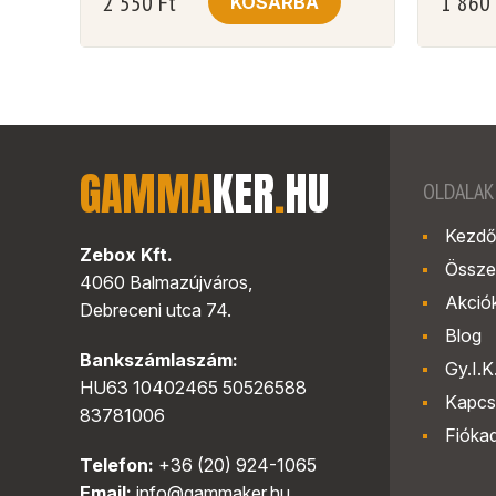
2 550
Ft
1 860
KOSÁRBA
GAMMA
KER
.
HU
OLDALAK
Kezdő
Zebox Kft.
Össze
4060 Balmazújváros,
Akció
Debreceni utca 74.
Blog
Bankszámlaszám:
Gy.I.K
HU63 10402465 50526588
Kapcs
83781006
Fióka
Telefon:
+36 (20) 924-1065
Email:
info@gammaker.hu