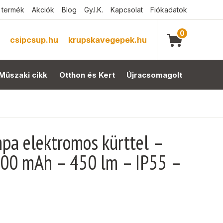
 termék
Akciók
Blog
Gy.I.K.
Kapcsolat
Fiókadatok
0
csipcsup.hu
krupskavegepek.hu
Műszaki cikk
Otthon és Kert
Újracsomagolt
pa elektromos kürttel –
00 mAh – 450 lm – IP55 –