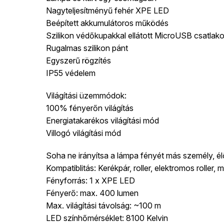
Nagyteljesítményű fehér XPE LED
Beépített akkumulátoros működés
Szilikon védőkupakkal ellátott MicroUSB csatlak
Rugalmas szilikon pánt
Egyszerű rögzítés
IP55 védelem
Világítási üzemmódok:
100% fényerőn világítás
Energiatakarékos világítási mód
Villogó világítási mód
Soha ne irányítsa a lámpa fényét más személy, él
Kompatiblitás: Kerékpár, roller, elektromos roller
Fényforrás: 1 x XPE LED
Fényerő: max. 400 lumen
Max. világítási távolság: ~100 m
LED színhőmérséklet: 8100 Kelvin