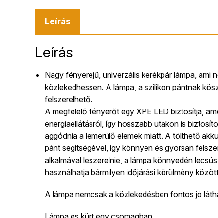
Leírás
Leírás
Nagy fényerejű, univerzális kerékpár lámpa, ami 
közlekedhessen. A lámpa, a szilikon pántnak kös
felszerelhető.
A megfelelő fényerőt egy XPE LED biztosítja, am
energiaellátásról, így hosszabb utakon is biztosí
aggódnia a lemerülő elemek miatt. A tölthető akk
pánt segítségével, így könnyen és gyorsan felsze
alkalmával leszerelnie, a lámpa könnyedén lecsús
használhatja bármilyen időjárási körülmény között
A lámpa nemcsak a közlekedésben fontos jó látha
Lámpa és kürt egy csomagban