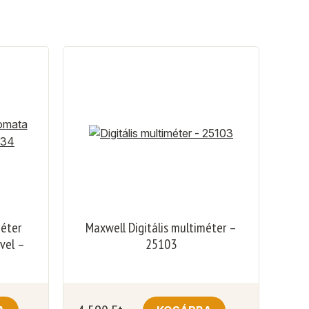
méter
Maxwell Digitális multiméter –
vel –
25103