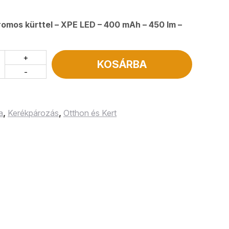
omos kürttel – XPE LED – 400 mAh – 450 lm –
+
KOSÁRBA
-
a
,
Kerékpározás
,
Otthon és Kert