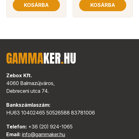
KOSÁRBA
KOSÁRBA
GAMMA
KER
.
HU
Zebox Kft.
4060 Balmazújváros,
Debreceni utca 74.
Bankszámlaszám:
HU63 10402465 50526588 83781006
Telefon:
+36 (20) 924-1065
Email:
info@gammaker.hu