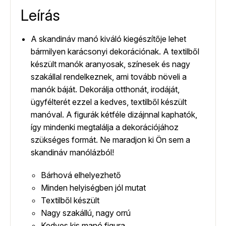
Leírás
A skandináv manó kiváló kiegészítője lehet
bármilyen karácsonyi dekorációnak. A textilből
készült manók aranyosak, színesek és nagy
szakállal rendelkeznek, ami tovább növeli a
manók báját. Dekorálja otthonát, irodáját,
ügyfélterét ezzel a kedves, textilből készült
manóval. A figurák kétféle dizájnnal kaphatók,
így mindenki megtalálja a dekorációjához
szükséges formát. Ne maradjon ki Ön sem a
skandináv manólázból!
Bárhová elhelyezhető
Minden helyiségben jól mutat
Textilből készült
Nagy szakállú, nagy orrú
Kedves kis manó figura