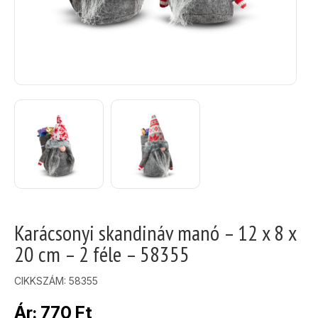
Karácsonyi skandináv manó – 12 x 8 x
20 cm – 2 féle – 58355
CIKKSZÁM:
58355
Ár:
770
Ft