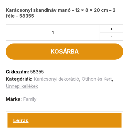
Karácsonyi skandináv manó – 12 x 8 x 20 cm – 2
féle – 58355
+
-
KOSÁRBA
Cikkszám:
58355
Kategóriák:
Karácsonyi dekoráció
,
Otthon és Kert
,
Ünnepi kellékek
Márka:
Family
Leírás