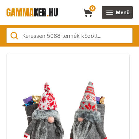
GAMMA
KER
.
HU
0
Menü