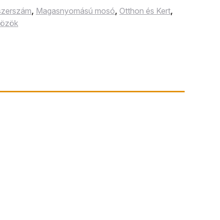
 szerszám
,
Magasnyomású mosó
,
Otthon és Kert
,
közök