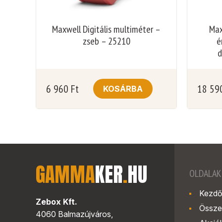
Maxwell Digitális multiméter –
Max
zseb – 25210
é
d
6 960
Ft
18 59
KOSÁRBA
GAMMA
KER
.
HU
OLDALAK
Kezdő
Zebox Kft.
Össze
4060 Balmazújváros,