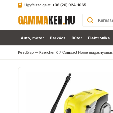
Ügyfélszolgálat:
+36 (20) 924-1065
GAMMA
KER
.
HU
Autó, motor
Barkács
Bútor
Elektronika
Kezdőlap
—
Kaercher K 7 Compact Home magasnyomá