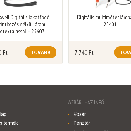
well Digitális lakatfogó
Digitális multiméter lámp
rintkezés nélküli áram
25401
etektálással – 25603
0
Ft
7 740
Ft
TOVÁBB
TOV
WEBÁRUHÁZ INFÓ
lap
Kosár
s termék
Pénztár