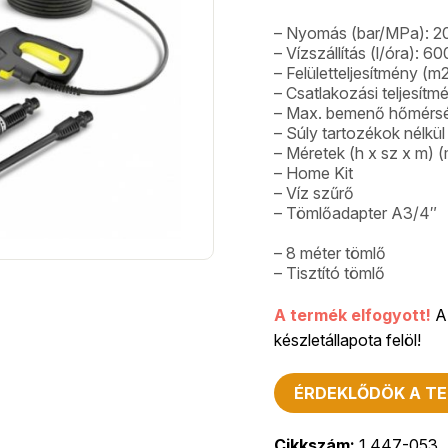
– Nyomás (bar/MPa): 2
– Vízszállítás (l/óra): 60
– Felületteljesítmény (m
– Csatlakozási teljesítm
– Max. bemenő hőmérsék
– Súly tartozékok nélkül 
– Méretek (h x sz x m)
– Home Kit
– Víz szűrő
– Tömlőadapter A3/4″
– 8 méter tömlő
– Tisztító tömlő
A termék elfogyott!
A 
készletállapota felöl!
ÉRDEKLŐDÖK A TE
Cikkszám:
1.447-053