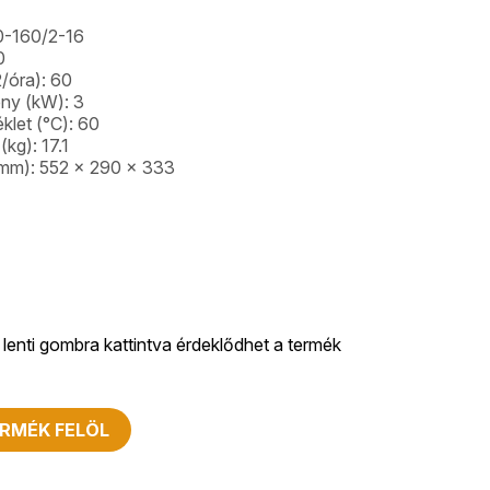
0-160/2-16
0
2/óra): 60
ény (kW): 3
let (°C): 60
(kg): 17.1
 (mm): 552 x 290 x 333
lenti gombra kattintva érdeklődhet a termék
RMÉK FELÖL