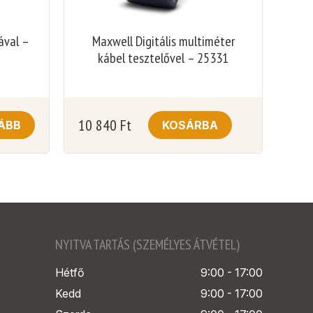
ával –
Maxwell Digitális multiméter
kábel tesztelővel – 25331
10 840
Ft
ÁBB
KOSÁRBA
NYITVA TARTÁS (SZEMÉLYES ÁTVÉTEL)
Hétfő
9:00 - 17:00
Kedd
9:00 - 17:00