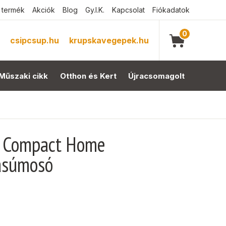
 termék
Akciók
Blog
Gy.I.K.
Kapcsolat
Fiókadatok
0
csipcsup.hu
krupskavegepek.hu
Műszaki cikk
Otthon és Kert
Újracsomagolt
7 Compact Home
ásúmosó