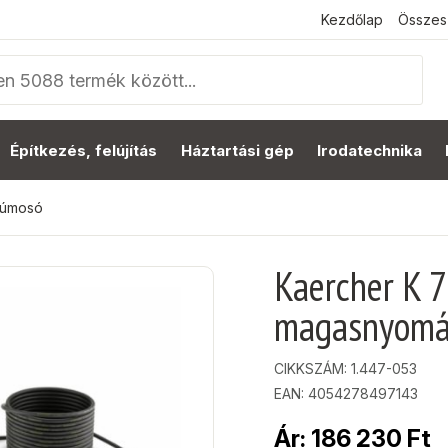
Kezdőlap
Összes
Építkezés, felújítás
Háztartási gép
Irodatechnika
súmosó
Kaercher K 
magasnyom
CIKKSZÁM:
1.447-053
EAN: 4054278497143
Ár:
186 230
Ft