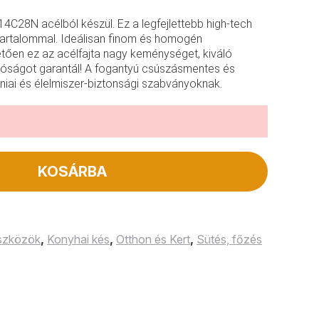
C28N acélból készül. Ez a legfejlettebb high-tech
artalommal. Ideálisan finom és homogén
ően ez az acélfajta nagy keménységet, kiváló
állóságot garantál! A fogantyú csúszásmentes és
éniai és élelmiszer-biztonsági szabványoknak.
KOSÁRBA
szközök
,
Konyhai kés
,
Otthon és Kert
,
Sütés, főzés