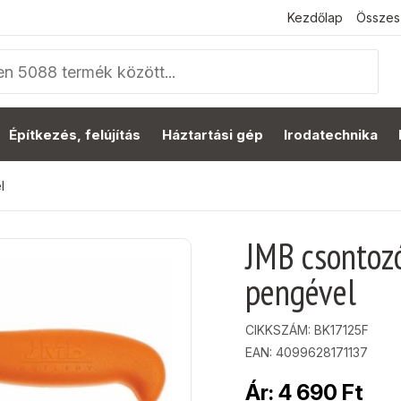
Kezdőlap
Összes
Építkezés, felújítás
Háztartási gép
Irodatechnika
l
JMB csontoz
pengével
CIKKSZÁM:
BK17125F
EAN: 4099628171137
Ár:
4 690
Ft