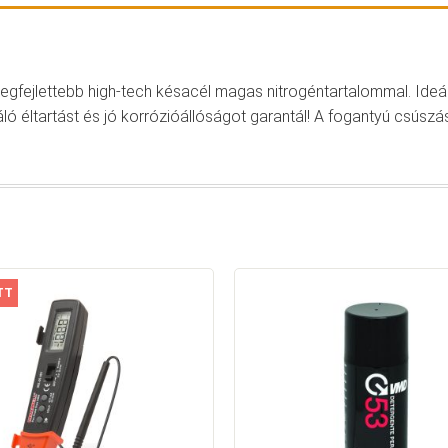
egfejlettebb high-tech késacél magas nitrogéntartalommal. Id
ó éltartást és jó korrózióállóságot garantál! A fogantyú csúszá
TT