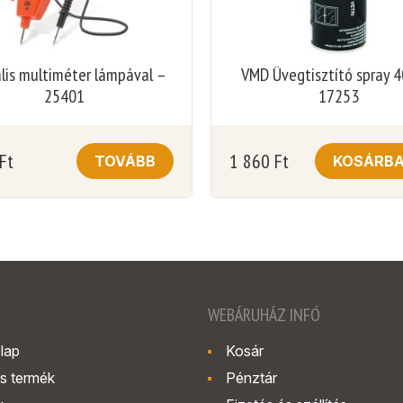
ális multiméter lámpával –
VMD Üvegtisztító spray 4
25401
17253
Ft
1 860
Ft
TOVÁBB
KOSÁRB
WEBÁRUHÁZ INFÓ
lap
Kosár
s termék
Pénztár