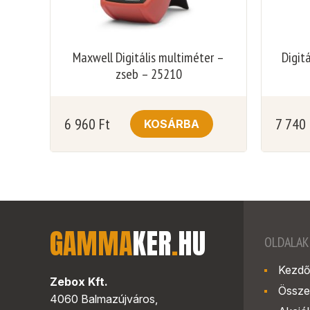
Maxwell Digitális multiméter –
Digit
zseb – 25210
6 960
Ft
7 740
KOSÁRBA
GAMMA
KER
.
HU
OLDALAK
Kezdő
Zebox Kft.
Össze
4060 Balmazújváros,