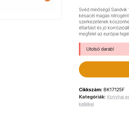
Svéd minőségű Sandvik 14
késacél magas nitrogént
szerkezetének köszönhet
éltartást és jó korrózió
megfelel az európai higi
Utolsó darab!
Cikkszám:
BK17125F
Kategóriák:
Konyhai e
kellékei