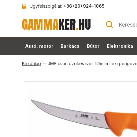
Ügyfélszolgálat:
+36 (20) 924-1065
GAMMA
KER
.
HU
Autó, motor
Barkács
Bútor
Elektronika
Kezdőlap
—
JMB csontozókés íves 125mm flexi pengéve