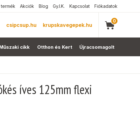
 termék
Akciók
Blog
Gy.I.K.
Kapcsolat
Fiókadatok
0
csipcsup.hu
krupskavegepek.hu
Műszaki cikk
Otthon és Kert
Újracsomagolt
ókés íves 125mm flexi