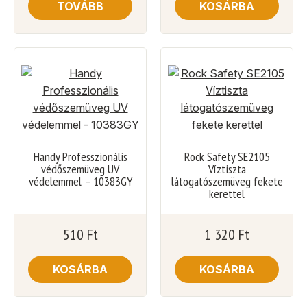
TOVÁBB
KOSÁRBA
Handy Professzionális
Rock Safety SE2105
védőszemüveg UV
Víztiszta
védelemmel – 10383GY
látogatószemüveg fekete
kerettel
510
Ft
1 320
Ft
KOSÁRBA
KOSÁRBA