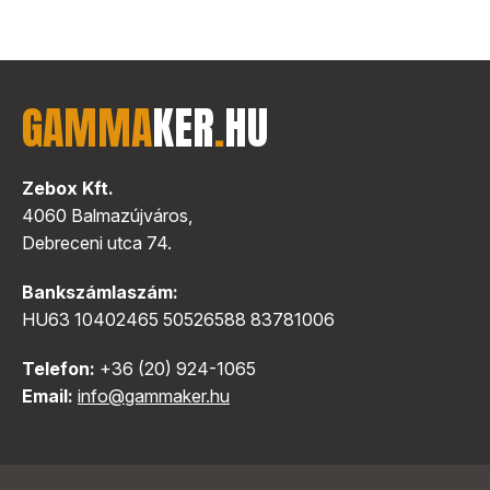
GAMMA
KER
.
HU
Zebox Kft.
4060 Balmazújváros,
Debreceni utca 74.
Bankszámlaszám:
HU63 10402465 50526588 83781006
Telefon:
+36 (20) 924-1065
Email:
info@gammaker.hu