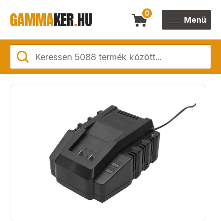
GAMMA
KER
.
HU
0
Menü