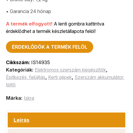
• Garancia 24 hónap
A termék elfogyott!
A lenti gombra kattintva
érdeklődhet a termék készletállapota felöl!
ÉRDEKLŐDÖK A TERMÉK FELÖL
Cikkszám:
IS14935
Kategóriák:
Elektromos szerszám kiegészítők
,
Építkezés, felújítás
,
Kerti gépek
,
Szerszám akkumulátor,
töltő
Márka:
Iskra
Leírás