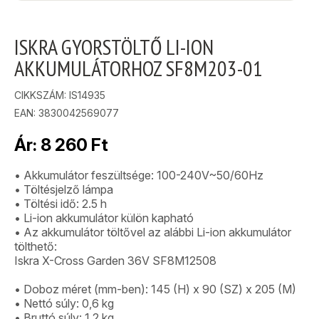
ISKRA GYORSTÖLTŐ LI-ION
AKKUMULÁTORHOZ SF8M203-01
CIKKSZÁM:
IS14935
EAN: 3830042569077
Ár:
8 260
Ft
• Akkumulátor feszültsége: 100-240V~50/60Hz
• Töltésjelző lámpa
• Töltési idő: 2.5 h
• Li-ion akkumulátor külön kapható
• Az akkumulátor töltővel az alábbi Li-ion akkumulátor
tölthető:
Iskra X-Cross Garden 36V SF8M12508
• Doboz méret (mm-ben): 145 (H) x 90 (SZ) x 205 (M)
• Nettó súly: 0,6 kg
• Bruttó súly: 1,2 kg