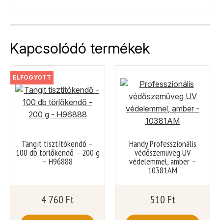
Kapcsolódó termékek
ELFOGYOTT
Tangit tisztítókendő –
Handy Professzionális
100 db törlőkendő – 200 g
védőszemüveg UV
– H96888
védelemmel, amber –
10381AM
4 760
Ft
510
Ft