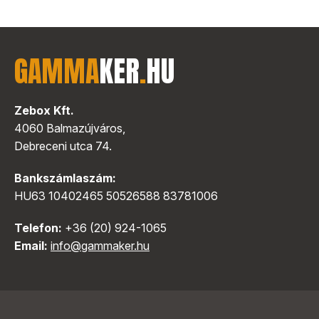
GAMMA
KER
.
HU
Zebox Kft.
4060 Balmazújváros,
Debreceni utca 74.
Bankszámlaszám:
HU63 10402465 50526588 83781006
Telefon:
+36 (20) 924-1065
Email:
info@gammaker.hu