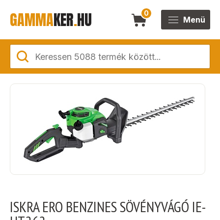
GAMMA
KER
.
HU
0
Menü
ISKRA ERO BENZINES SÖVÉNYVÁGÓ IE-