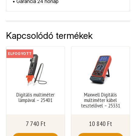
• Garancia 24 hónap
Kapcsolódó termékek
ELFOGYOTT
Digitális multiméter
Maxwell Digitális
lámpával – 25401
multiméter kábel
tesztelővel – 25331
7 740
Ft
10 840
Ft