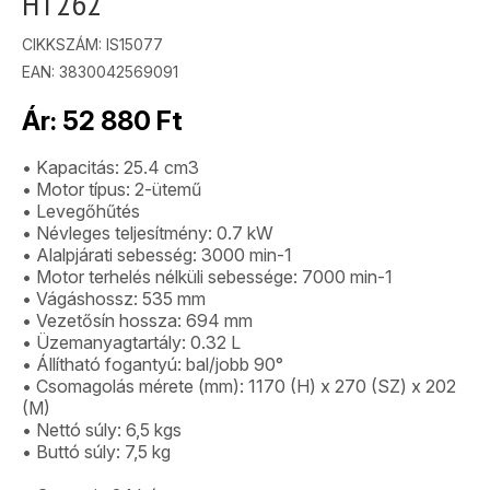
HT262
CIKKSZÁM:
IS15077
EAN: 3830042569091
Ár:
52 880
Ft
• Kapacitás: 25.4 cm3
• Motor típus: 2-ütemű
• Levegőhűtés
• Névleges teljesítmény: 0.7 kW
• Alalpjárati sebesség: 3000 min-1
• Motor terhelés nélküli sebessége: 7000 min-1
• Vágáshossz: 535 mm
• Vezetősín hossza: 694 mm
• Üzemanyagtartály: 0.32 L
• Állítható fogantyú: bal/jobb 90°
• Csomagolás mérete (mm): 1170 (H) x 270 (SZ) x 202
(M)
• Nettó súly: 6,5 kgs
• Buttó súly: 7,5 kg