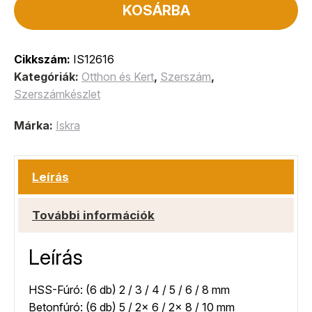
KOSÁRBA
Cikkszám:
IS12616
Kategóriák:
Otthon és Kert
,
Szerszám
,
Szerszámkészlet
Márka:
Iskra
Leírás
További információk
Leírás
HSS-Fúró: (6 db) 2 / 3 / 4 / 5 / 6 / 8 mm
Betonfúró: (6 db) 5 / 2x 6 / 2x 8 / 10 mm