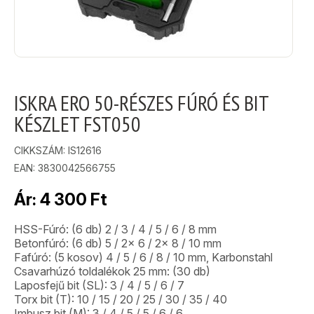
ISKRA ERO 50-RÉSZES FÚRÓ ÉS BIT
KÉSZLET FST050
CIKKSZÁM:
IS12616
EAN: 3830042566755
Ár:
4 300
Ft
HSS-Fúró: (6 db) 2 / 3 / 4 / 5 / 6 / 8 mm
Betonfúró: (6 db) 5 / 2x 6 / 2x 8 / 10 mm
Fafúró: (5 kosov) 4 / 5 / 6 / 8 / 10 mm, Karbonstahl
Csavarhúzó toldalékok 25 mm: (30 db)
Laposfejű bit (SL): 3 / 4 / 5 / 6 / 7
Torx bit (T): 10 / 15 / 20 / 25 / 30 / 35 / 40
Imbusz bit (M): 3 / 4 / 5 / 5 / 6 / 6