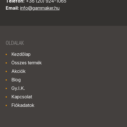
Telefon:
+36 (20) 924-1065
Email:
info@gammaker.hu
OLDALAK
Kezdőlap
Összes termék
Akciók
Blog
Gy.I.K.
Kapcsolat
Fiókadatok