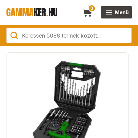
GAMMA
KER
.
HU
0
Menü