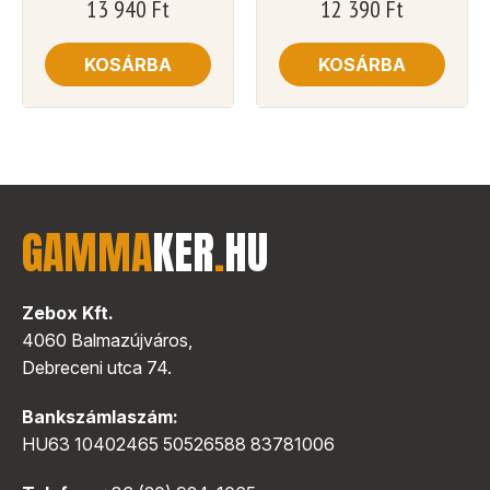
13 940
Ft
12 390
Ft
KOSÁRBA
KOSÁRBA
GAMMA
KER
.
HU
Zebox Kft.
4060 Balmazújváros,
Debreceni utca 74.
Bankszámlaszám:
HU63 10402465 50526588 83781006