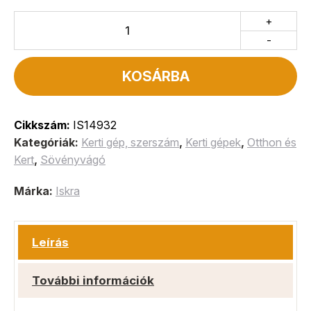
+
-
KOSÁRBA
Cikkszám:
IS14932
Kategóriák:
Kerti gép, szerszám
,
Kerti gépek
,
Otthon és
Kert
,
Sövényvágó
Márka:
Iskra
Leírás
További információk