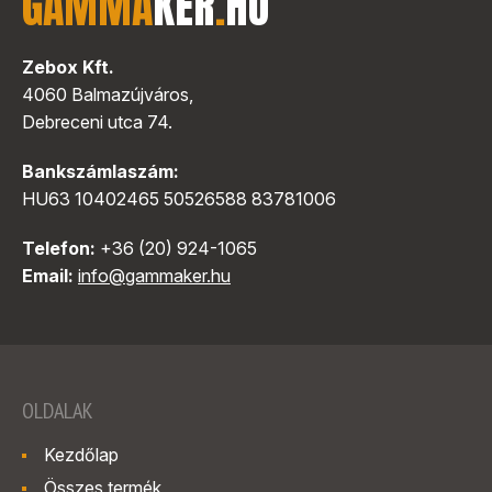
GAMMA
KER
.
HU
Zebox Kft.
4060 Balmazújváros,
Debreceni utca 74.
Bankszámlaszám:
HU63 10402465 50526588 83781006
Telefon:
+36 (20) 924-1065
Email:
info@gammaker.hu
OLDALAK
Kezdőlap
Összes termék