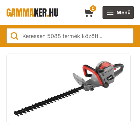
GAMMA
KER
.
HU
0
Menü