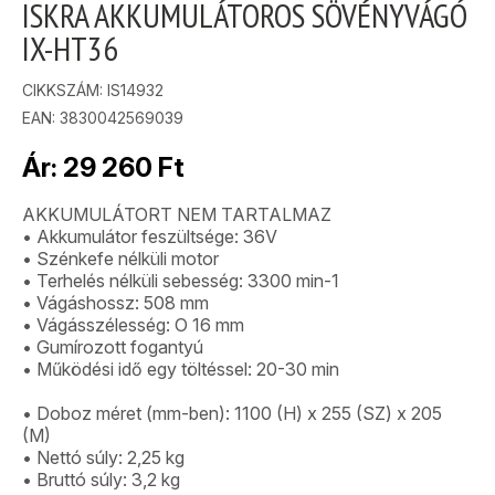
ISKRA AKKUMULÁTOROS SÖVÉNYVÁGÓ
IX-HT36
CIKKSZÁM:
IS14932
EAN: 3830042569039
Ár:
29 260
Ft
AKKUMULÁTORT NEM TARTALMAZ
• Akkumulátor feszültsége: 36V
• Szénkefe nélküli motor
• Terhelés nélküli sebesség: 3300 min-1
• Vágáshossz: 508 mm
• Vágásszélesség: O 16 mm
• Gumírozott fogantyú
• Működési idő egy töltéssel: 20-30 min
• Doboz méret (mm-ben): 1100 (H) x 255 (SZ) x 205
(M)
• Nettó súly: 2,25 kg
• Bruttó súly: 3,2 kg