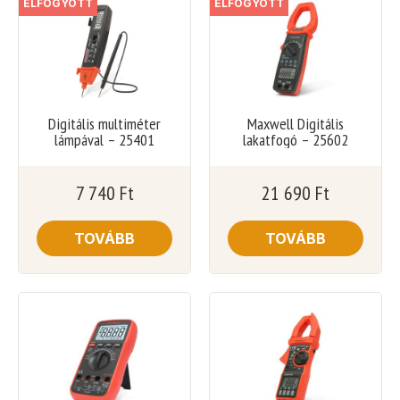
ELFOGYOTT
ELFOGYOTT
Digitális multiméter
Maxwell Digitális
lámpával – 25401
lakatfogó – 25602
7 740
Ft
21 690
Ft
TOVÁBB
TOVÁBB