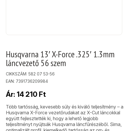
Husqvarna 13′ X-Force .325′ 1.3mm
láncvezető 56 szem
CIKKSZÁM:
582 07 53-56
EAN: 7391736209984
Ár:
14 210
Ft
Több tartósság, kevesebb súly és kiváló teljesítmény – a
Husqvarna X-Force vezetőrudakat az X-Cut láncokkal
együtt fejlesztették ki, hogy a lehető legjobb
teljesítményt nyújtsák Husqvarna láncfűrészéből. Sima,
optimalizált profil, kiemelkedő tartósság az orr- és