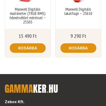
Maxwell Digitális
Maxwell Digitális
multiméter (TRUE RMS)
lakatfogó – 25610
hőmérséklet méréssel –
25303
15 490
Ft
9 290
Ft
KOSÁRBA
KOSÁRBA
GAMMA
KER
.
HU
Zebox Kft.