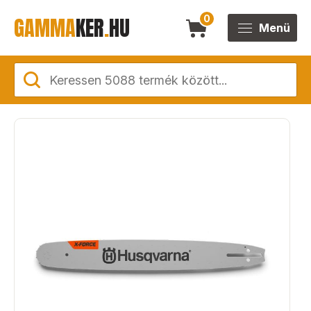
GAMMA
KER
.
HU
0
Menü