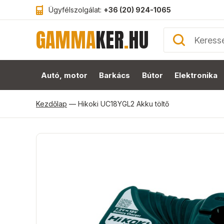
Ügyfélszolgálat:
+36 (20) 924-1065
GAMMA
KER
.
HU
Autó, motor
Barkács
Bútor
Elektronika
Kezdőlap
—
Hikoki UC18YGL2 Akku töltő