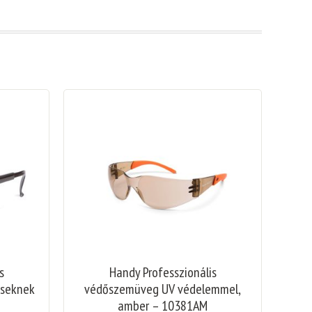
s
Handy Professzionális
seknek
védőszemüveg UV védelemmel,
amber – 10381AM