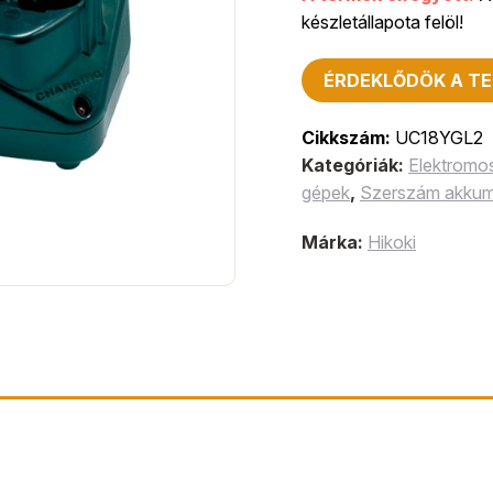
készletállapota felöl!
ÉRDEKLŐDÖK A TE
Cikkszám:
UC18YGL2
Kategóriák:
Elektromo
gépek
,
Szerszám akkumu
Márka:
Hikoki