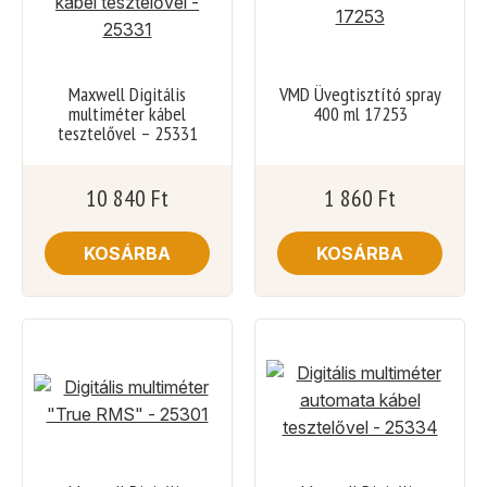
Maxwell Digitális
VMD Üvegtisztító spray
multiméter kábel
400 ml 17253
tesztelővel – 25331
10 840
Ft
1 860
Ft
KOSÁRBA
KOSÁRBA