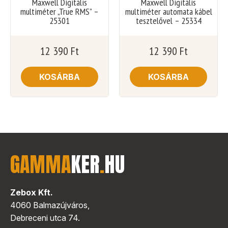
Maxwell Digitális
Maxwell Digitális
multiméter „True RMS” –
multiméter automata kábel
25301
tesztelővel – 25334
12 390
Ft
12 390
Ft
KOSÁRBA
KOSÁRBA
GAMMA
KER
.
HU
Zebox Kft.
4060 Balmazújváros,
Debreceni utca 74.