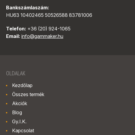
Bankszámlaszám:
HU63 10402465 50526588 83781006
Telefon:
+36 (20) 924-1065
Email:
info@gammaker.hu
OLDALAK
Kezdőlap
Összes termék
Akciók
Blog
Gy.I.K.
Kapcsolat