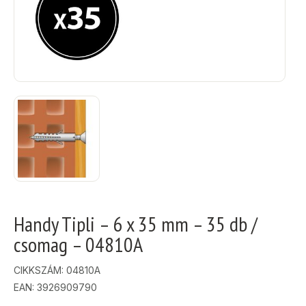
Handy Tipli – 6 x 35 mm – 35 db /
csomag – 04810A
CIKKSZÁM:
04810A
EAN: 3926909790