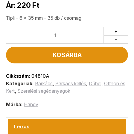
Ár:
220
Ft
Tipli – 6 x 35 mm – 35 db / csomag
+
-
KOSÁRBA
Cikkszám:
04810A
Kategóriák:
Barkács
,
Barkács kellék
,
Dűbel
,
Otthon és
Kert
,
Szerelési segédanyagok
Márka:
Handy
Leírás