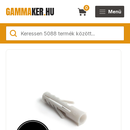
GAMMA
KER
.
HU
0
Menü