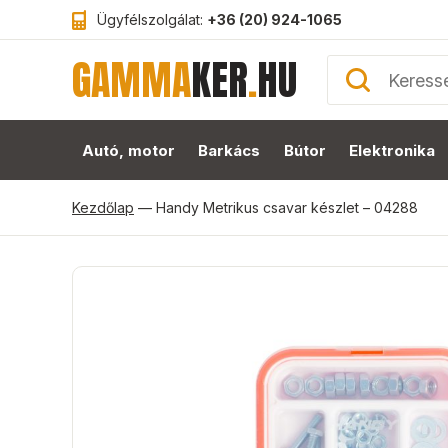
Ügyfélszolgálat:
+36 (20) 924-1065
GAMMA
KER
.
HU
Autó, motor
Barkács
Bútor
Elektronika
Kezdőlap
—
Handy Metrikus csavar készlet – 04288