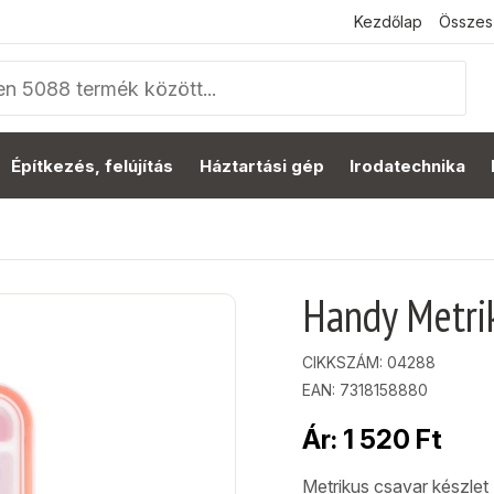
Kezdőlap
Összes
Építkezés, felújítás
Háztartási gép
Irodatechnika
Handy Metri
CIKKSZÁM:
04288
EAN: 7318158880
Ár:
1 520
Ft
Metrikus csavar készlet