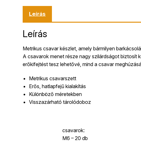
Leírás
Leírás
Metrikus csavar készlet, amely bármilyen barkácsolás
A csavarok menet része nagy szilárdságot biztosít k
erőkifejtést tesz lehetővé, mind a csavar meghúzásán
Metrikus csavarszett
Erős, hatlapfejű kialakítás
Különböző méretekben
Visszazárható tárolódoboz
csavarok:
M6 – 20 db