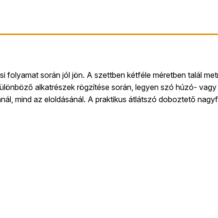
i folyamat során jól jön. A szettben kétféle méretben talál met
ülönböző alkatrészek rögzítése során, legyen szó húzó- vagy n
ál, mind az eloldásánál. A praktikus átlátszó doboztető nagyf