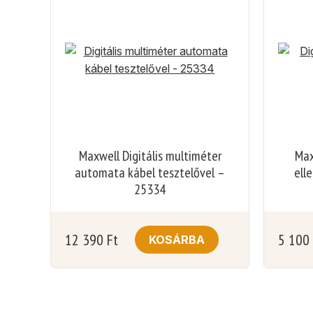
Maxwell Digitális multiméter
Max
automata kábel tesztelővel –
ell
25334
12 390
Ft
5 100
KOSÁRBA