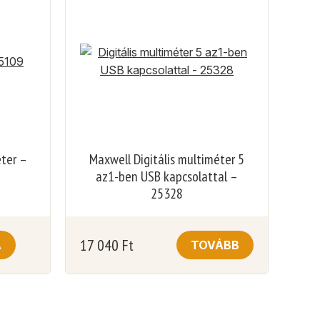
éter –
Maxwell Digitális multiméter 5
az1-ben USB kapcsolattal –
25328
17 040
Ft
A
TOVÁBB