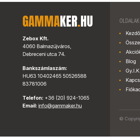
GAMMA
KER
.
HU
OLDALAK
Kezdő
Zebox Kft.
Össze
4060 Balmazújváros,
Akció
Debreceni utca 74.
Blog
Bankszámlaszám:
Gy.I.K
HU63 10402465 50526588
Kapcs
83781006
Fióka
Telefon:
+36 (20) 924-1065
Email:
info@gammaker.hu
© Copyri