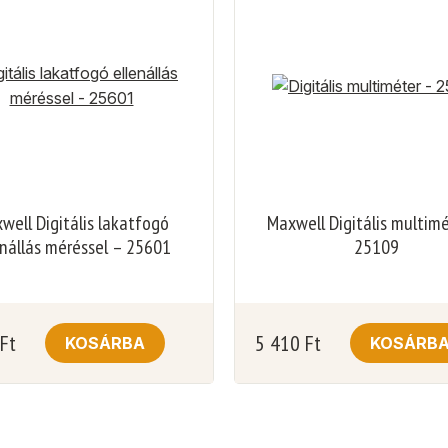
well Digitális lakatfogó
Maxwell Digitális multim
enállás méréssel – 25601
25109
Ft
5 410
Ft
KOSÁRBA
KOSÁRB