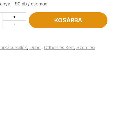
, anya – 90 db / csomag
+
KOSÁRBA
-
arkács kellék
,
Dűbel
,
Otthon és Kert
,
Szerelési