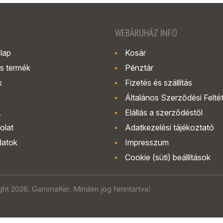
WEBÁRUHÁZ INFÓ
lap
Kosár
s termék
Pénztár
k
Fizetés és szállítás
Általános Szerződési Felté
.
Elállás a szerződéstől
olat
Adatkezelési tájékoztató
datok
Impresszum
Cookie (süti) beállítások
ght 2026. GammaKer. Minden jog fenntartva!