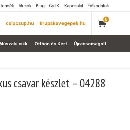
 termék
Akciók
Blog
Gy.I.K.
Kapcsolat
Fiókadatok
0
csipcsup.hu
krupskavegepek.hu
Műszaki cikk
Otthon és Kert
Újracsomagolt
kus csavar készlet – 04288