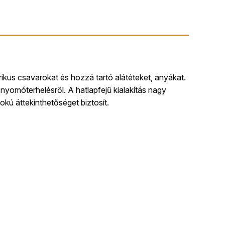
rikus csavarokat és hozzá tartó alátéteket, anyákat.
yomóterhelésről. A hatlapfejű kialakítás nagy
okú áttekinthetőséget biztosít.