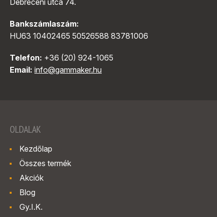
Debreceni utca 74.
Bankszámlaszám:
HU63 10402465 50526588 83781006
Telefon:
+36 (20) 924-1065
Email:
info@gammaker.hu
OLDALAK
Kezdőlap
Összes termék
Akciók
Blog
Gy.I.K.