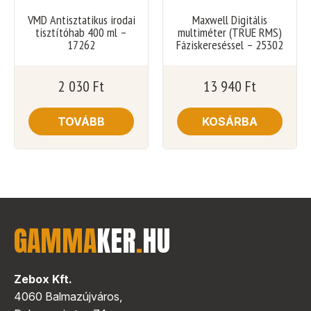
VMD Antisztatikus irodai
Maxwell Digitális
tisztítóhab 400 ml –
multiméter (TRUE RMS)
17262
Fáziskereséssel – 25302
2 030
Ft
13 940
Ft
TOVÁBB
KOSÁRBA
GAMMA
KER
.
HU
Zebox Kft.
4060 Balmazújváros,