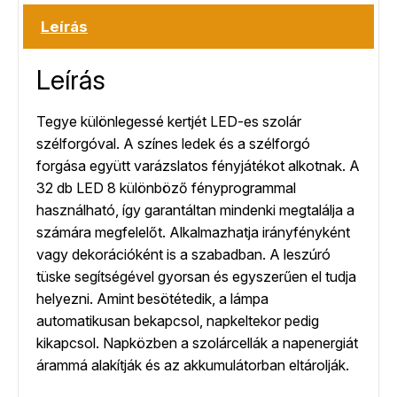
Leírás
Leírás
Tegye különlegessé kertjét LED-es szolár
szélforgóval. A színes ledek és a szélforgó
forgása együtt varázslatos fényjátékot alkotnak. A
32 db LED 8 különböző fényprogrammal
használható, így garantáltan mindenki megtalálja a
számára megfelelőt. Alkalmazhatja irányfényként
vagy dekorációként is a szabadban. A leszúró
tüske segítségével gyorsan és egyszerűen el tudja
helyezni. Amint besötétedik, a lámpa
automatikusan bekapcsol, napkeltekor pedig
kikapcsol. Napközben a szolárcellák a napenergiát
árammá alakítják és az akkumulátorban eltárolják.