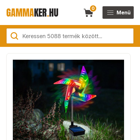
GAMMA
KER
.
HU
0
Menü