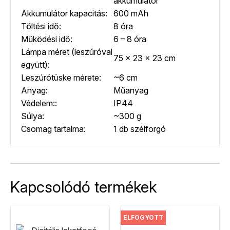
akkumulátor
Akkumulátor kapacitás:
600 mAh
Töltési idő:
8 óra
Működési idő:
6 – 8 óra
Lámpa méret (leszúróval
75 x 23 x 23 cm
együtt):
Leszúrótüske mérete:
~6 cm
Anyag:
Műanyag
Védelem::
IP44
Súlya:
~300 g
Csomag tartalma:
1 db szélforgó
Kapcsolódó termékek
ELFOGYOTT