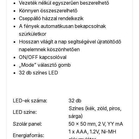
Vezeték nélkül egyszerűen beszerelhető
Könnyen összeszerelhető
Cseppálló házzal rendelkezik
A fények automatikusan bekapcsolnak
szürkületkor
Hosszan világít a nap segítségével újratöltődő
napelemnek köszönhetően
ON/OFF kapcsolóval
„Mode” választó gomb
32 db színes LED
LED-ek száma:
32 db
Színes (kék, zöld, piros,
LED színe:
sárga)
Szolár panel:
50 x 50 mm, 2 V, YY mA
1 x AAA, 1.2V, Ni-MH
Energiaforrás: