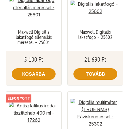
Maxwell Digitális
Maxwell Digitális
lakatfogó ellenállás
lakatfogó – 25602
méréssel – 25601
5 100
Ft
21 690
Ft
KOSÁRBA
TOVÁBB
ELFOGYOTT