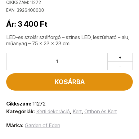
CIKKSZÁM:
11272
EAN: 3926400000
Ár:
3 400
Ft
LED-es szolár szélforgó – színes LED, leszúrható – alu,
műanyag – 75 x 23 x 23 cm
+
-
KOSÁRBA
Cikkszám:
11272
Kategóriák:
Kerti dekoráció
,
Kert
,
Otthon és Kert
Márka:
Garden of Eden