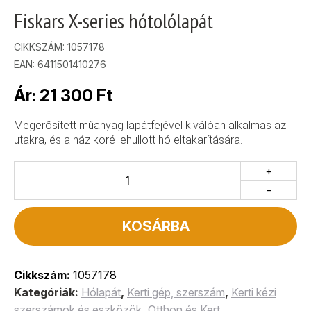
Fiskars X-series hótolólapát
CIKKSZÁM:
1057178
EAN: 6411501410276
Ár:
21 300
Ft
Megerősített műanyag lapátfejével kiválóan alkalmas az
utakra, és a ház köré lehullott hó eltakarítására.
+
-
KOSÁRBA
Cikkszám:
1057178
Kategóriák:
Hólapát
,
Kerti gép, szerszám
,
Kerti kézi
szerszámok és eszközök
,
Otthon és Kert