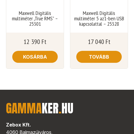
Maxwell Digitális
Maxwell Digitális
multiméter „True RMS” –
multiméter 5 az1-ben USB
25301
kapcsolattal – 25328
12 390
Ft
17 040
Ft
KOSÁRBA
TOVÁBB
GAMMA
KER
.
HU
Zebox Kft.
4060 Balmazújváros,