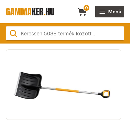
GAMMA
KER
.
HU
0
Menü