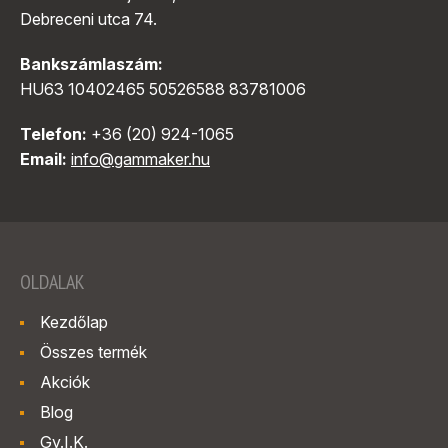
Debreceni utca 74.
Bankszámlaszám:
HU63 10402465 50526588 83781006
Telefon:
+36 (20) 924-1065
Email:
info@gammaker.hu
OLDALAK
Kezdőlap
Összes termék
Akciók
Blog
Gy.I.K.