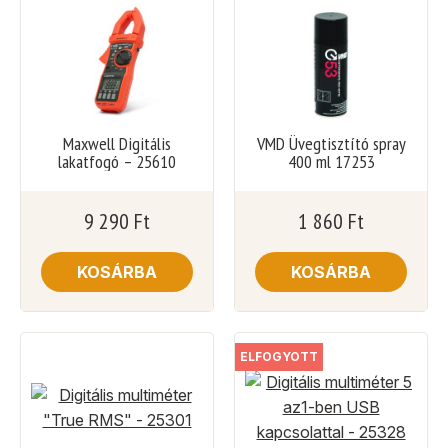
Maxwell Digitális
VMD Üvegtisztító spray
lakatfogó – 25610
400 ml 17253
9 290
Ft
1 860
Ft
KOSÁRBA
KOSÁRBA
ELFOGYOTT