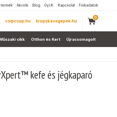
 termék
Akciók
Blog
Gy.I.K.
Kapcsolat
Fiókadatok
0
csipcsup.hu
krupskavegepek.hu
Műszaki cikk
Otthon és Kert
Újracsomagolt
wXpert™ kefe és jégkaparó