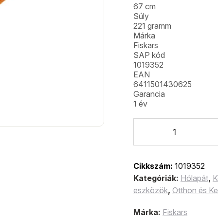
67 cm
Súly
221 gramm
Márka
Fiskars
SAP kód
1019352
EAN
6411501430625
Garancia
1 év
Cikkszám:
1019352
Kategóriák:
Hólapát
,
K
eszközök
,
Otthon és Ke
Márka:
Fiskars