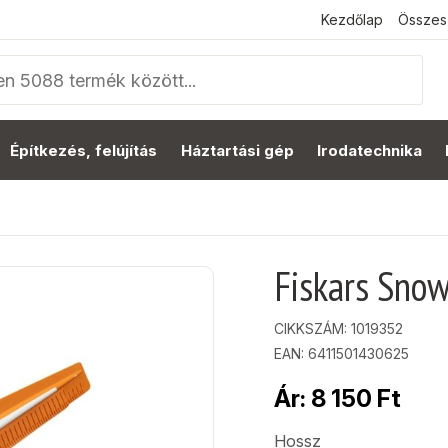
Kezdőlap
Összes
Építkezés, felújítás
Háztartási gép
Irodatechnika
Fiskars Sno
CIKKSZÁM:
1019352
EAN: 6411501430625
Ár:
8 150
Ft
Hossz