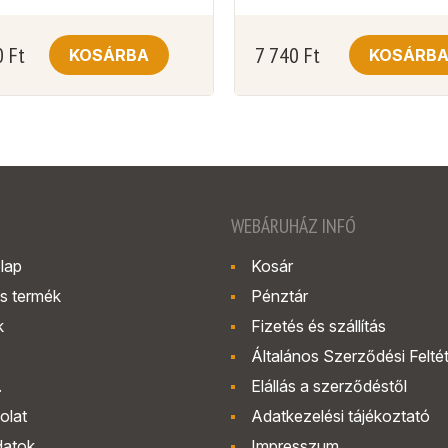
0
Ft
7 740
Ft
KOSÁRBA
KOSÁRB
WEBÁRUHÁZ INFÓ
lap
Kosár
s termék
Pénztár
k
Fizetés és szállítás
Általános Szerződési Felté
.
Elállás a szerződéstől
olat
Adatkezelési tájékoztató
datok
Impresszum