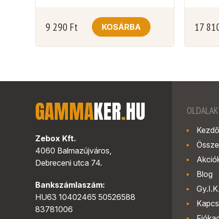
9 290
Ft
17 81
KOSÁRBA
GAMMA
KER
.
HU
OLDALAK
Kezdő
Zebox Kft.
Össze
4060 Balmazújváros,
Akció
Debreceni utca 74.
Blog
Bankszámlaszám:
Gy.I.K
HU63 10402465 50526588
Kapcs
83781006
Fióka