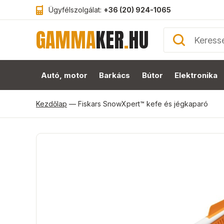
Ügyfélszolgálat:
+36 (20) 924-1065
GAMMA
KER
.
HU
Autó, motor
Barkács
Bútor
Elektronika
Kezdőlap
—
Fiskars SnowXpert™ kefe és jégkaparó