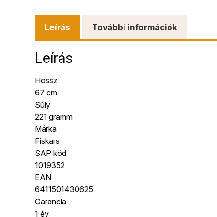
Leírás
További információk
Leírás
Hossz
67 cm
Súly
221 gramm
Márka
Fiskars
SAP kód
1019352
EAN
6411501430625
Garancia
1 év