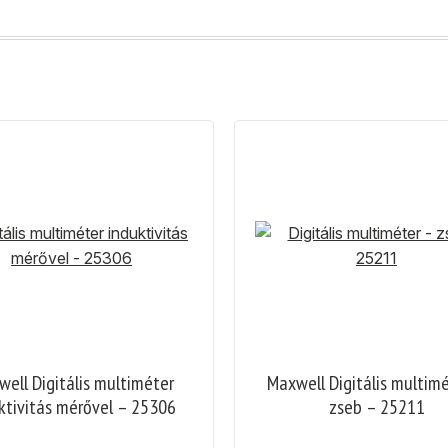
ell Digitális multiméter
Maxwell Digitális multim
ktivitás mérővel – 25306
zseb – 25211