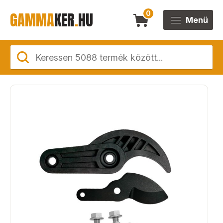
GAMMA
KER
.
HU
0
Menü