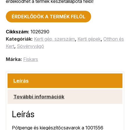
érdeklődhet a termék készletállapota felöl!
ÉRDEKLŐDÖK A TERMÉK FELÖL
Cikkszám:
1026290
Kategóriák:
Kerti gép, szerszám
,
Kerti gépek
,
Otthon és
Kert
,
Sövényvágó
Márka:
Fiskars
Leírás
További információk
Leírás
Pótpenge és kiegészítőcsavarok a 1001556