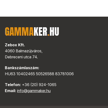
GAMMA
KER
.
HU
Zebox Kft.
4060 Balmazújváros,
Debreceni utca 74.
Bankszámlaszám:
HU63 10402465 50526588 83781006
Telefon:
+36 (20) 924-1065
Email:
info@gammaker.hu