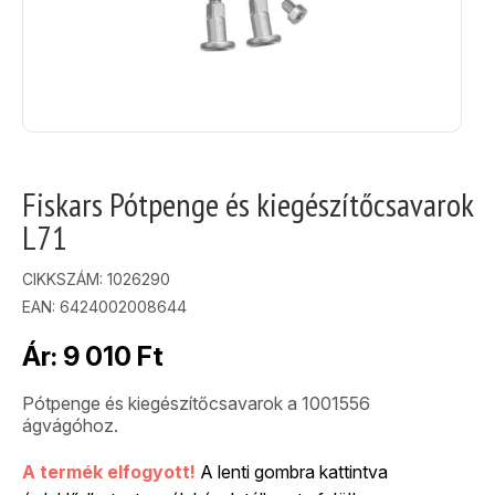
Fiskars Pótpenge és kiegészítőcsavarok
L71
CIKKSZÁM:
1026290
EAN: 6424002008644
Ár:
9 010
Ft
Pótpenge és kiegészítőcsavarok a 1001556
ágvágóhoz.
A termék elfogyott!
A lenti gombra kattintva