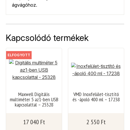
ágvágóhoz.
Kapcsolódó termékek
ELFOGYOTT
Maxwell Digitális
VMD Inoxfelület-tisztító
multiméter 5 az1-ben USB
és -ápoló 400 ml – 17238
kapcsolattal – 25328
17 040
Ft
2 550
Ft