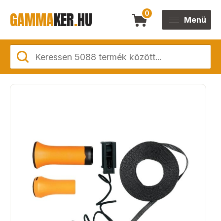
GAMMA
KER
.
HU
0
Menü