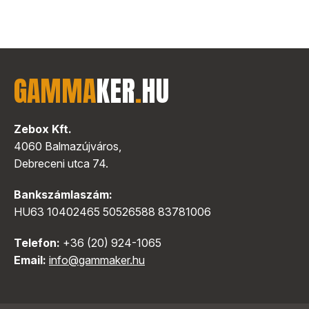
GAMMA
KER
.
HU
Zebox Kft.
4060 Balmazújváros,
Debreceni utca 74.
Bankszámlaszám:
HU63 10402465 50526588 83781006
Telefon:
+36 (20) 924-1065
Email:
info@gammaker.hu